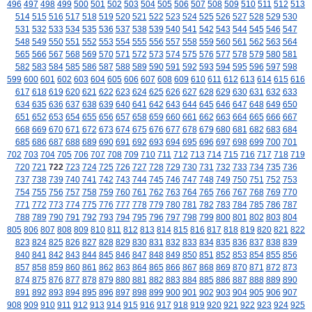
496
497
498
499
500
501
502
503
504
505
506
507
508
509
510
511
512
513
514
515
516
517
518
519
520
521
522
523
524
525
526
527
528
529
530
531
532
533
534
535
536
537
538
539
540
541
542
543
544
545
546
547
548
549
550
551
552
553
554
555
556
557
558
559
560
561
562
563
564
565
566
567
568
569
570
571
572
573
574
575
576
577
578
579
580
581
582
583
584
585
586
587
588
589
590
591
592
593
594
595
596
597
598
599
600
601
602
603
604
605
606
607
608
609
610
611
612
613
614
615
616
617
618
619
620
621
622
623
624
625
626
627
628
629
630
631
632
633
634
635
636
637
638
639
640
641
642
643
644
645
646
647
648
649
650
651
652
653
654
655
656
657
658
659
660
661
662
663
664
665
666
667
668
669
670
671
672
673
674
675
676
677
678
679
680
681
682
683
684
685
686
687
688
689
690
691
692
693
694
695
696
697
698
699
700
701
702
703
704
705
706
707
708
709
710
711
712
713
714
715
716
717
718
719
720
721
722
723
724
725
726
727
728
729
730
731
732
733
734
735
736
737
738
739
740
741
742
743
744
745
746
747
748
749
750
751
752
753
754
755
756
757
758
759
760
761
762
763
764
765
766
767
768
769
770
771
772
773
774
775
776
777
778
779
780
781
782
783
784
785
786
787
788
789
790
791
792
793
794
795
796
797
798
799
800
801
802
803
804
805
806
807
808
809
810
811
812
813
814
815
816
817
818
819
820
821
822
823
824
825
826
827
828
829
830
831
832
833
834
835
836
837
838
839
840
841
842
843
844
845
846
847
848
849
850
851
852
853
854
855
856
857
858
859
860
861
862
863
864
865
866
867
868
869
870
871
872
873
874
875
876
877
878
879
880
881
882
883
884
885
886
887
888
889
890
891
892
893
894
895
896
897
898
899
900
901
902
903
904
905
906
907
908
909
910
911
912
913
914
915
916
917
918
919
920
921
922
923
924
925