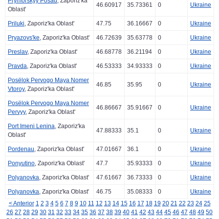
Prymorskyy Posad
, Zaporiz'ka
46.60917
35.73361
0
Ukraine
Oblast'
Priluki
, Zaporiz'ka Oblast'
47.75
36.16667
0
Ukraine
Pryazovs'ke
, Zaporiz'ka Oblast'
46.72639
35.63778
0
Ukraine
Preslav
, Zaporiz'ka Oblast'
46.68778
36.21194
0
Ukraine
Pravda
, Zaporiz'ka Oblast'
46.53333
34.93333
0
Ukraine
Posëlok Pervogo Maya Nomer
46.85
35.95
0
Ukraine
Vtoroy
, Zaporiz'ka Oblast'
Posëlok Pervogo Maya Nomer
46.86667
35.91667
0
Ukraine
Pervyy
, Zaporiz'ka Oblast'
Port Imeni Lenina
, Zaporiz'ka
47.88333
35.1
0
Ukraine
Oblast'
Pordenau
, Zaporiz'ka Oblast'
47.01667
36.1
0
Ukraine
Ponyutino
, Zaporiz'ka Oblast'
47.7
35.93333
0
Ukraine
Polyanovka
, Zaporiz'ka Oblast'
47.61667
36.73333
0
Ukraine
Polyanovka
, Zaporiz'ka Oblast'
46.75
35.08333
0
Ukraine
< Anterior
1
2
3
4
5
6
7
8
9
10
11
12
13
14
15
16
17
18
19
20
21
22
23
24
25
26
27
28
29
30
31
32
33
34
35
36
37
38
39
40
41
42
43
44
45
46
47
48
49
50