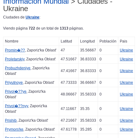
Información Mundial
> Ciudades -
Ukraine
Ciudades de
Ukraine
:
Viendo página
722
de un total de
1313
páginas.
Nombre
Latitud
Longitud
Población
Pais
Promin�??
, Zaporiz'ka Oblast'
47
35.56667
0
Ukraine
Proletarskiy
, Zaporiz'ka Oblast'
47.51667
36.83333
0
Ukraine
Probuzhdeniye
, Zaporiz'ka
47.41667
36.83333
0
Ukraine
Oblast'
Priyutnoye
, Zaporiz'ka Oblast'
47.73333
36.66667
0
Ukraine
Privol�??ye
, Zaporiz'ka
48.06667
35.58333
0
Ukraine
Oblast'
Privol�??nyy
, Zaporiz'ka
47.11667
35.35
0
Ukraine
Oblast'
Prishib
, Zaporiz'ka Oblast'
47.21667
35.58333
0
Ukraine
Prymors'ke
, Zaporiz'ka Oblast'
47.61778
35.285
0
Ukraine