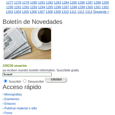
1277
1278
1279
1280
1281
1282
1283
1284
1285
1286
1287
1288
1289
1290
1291
1292
1293
1294
1295
1296
1297
1298
1299
1300
1301
1302
1303
1304
1305
1306
1307
1308
1309
1310
1311
1312
1313
Siguiente >
Boletín de Novedades
109236 usuarios
ya reciben nuestro boletín informativo. Suscribite gratis.
Suscribir
Desuscribir
Acceso rápido
•
Monografias
•
Examenes
•
Enlaces
•
Publicar material o sitio
•
Foros