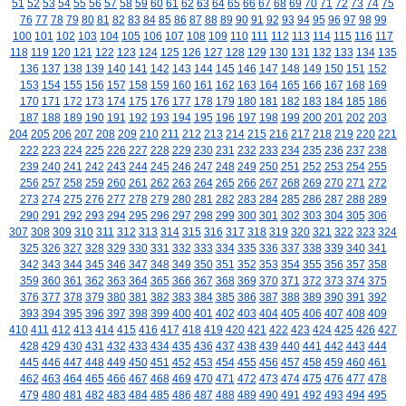
51
52
53
54
55
56
57
58
59
60
61
62
63
64
65
66
67
68
69
70
71
72
73
74
75
76
77
78
79
80
81
82
83
84
85
86
87
88
89
90
91
92
93
94
95
96
97
98
99
100
101
102
103
104
105
106
107
108
109
110
111
112
113
114
115
116
117
118
119
120
121
122
123
124
125
126
127
128
129
130
131
132
133
134
135
136
137
138
139
140
141
142
143
144
145
146
147
148
149
150
151
152
153
154
155
156
157
158
159
160
161
162
163
164
165
166
167
168
169
170
171
172
173
174
175
176
177
178
179
180
181
182
183
184
185
186
187
188
189
190
191
192
193
194
195
196
197
198
199
200
201
202
203
204
205
206
207
208
209
210
211
212
213
214
215
216
217
218
219
220
221
222
223
224
225
226
227
228
229
230
231
232
233
234
235
236
237
238
239
240
241
242
243
244
245
246
247
248
249
250
251
252
253
254
255
256
257
258
259
260
261
262
263
264
265
266
267
268
269
270
271
272
273
274
275
276
277
278
279
280
281
282
283
284
285
286
287
288
289
290
291
292
293
294
295
296
297
298
299
300
301
302
303
304
305
306
307
308
309
310
311
312
313
314
315
316
317
318
319
320
321
322
323
324
325
326
327
328
329
330
331
332
333
334
335
336
337
338
339
340
341
342
343
344
345
346
347
348
349
350
351
352
353
354
355
356
357
358
359
360
361
362
363
364
365
366
367
368
369
370
371
372
373
374
375
376
377
378
379
380
381
382
383
384
385
386
387
388
389
390
391
392
393
394
395
396
397
398
399
400
401
402
403
404
405
406
407
408
409
410
411
412
413
414
415
416
417
418
419
420
421
422
423
424
425
426
427
428
429
430
431
432
433
434
435
436
437
438
439
440
441
442
443
444
445
446
447
448
449
450
451
452
453
454
455
456
457
458
459
460
461
462
463
464
465
466
467
468
469
470
471
472
473
474
475
476
477
478
479
480
481
482
483
484
485
486
487
488
489
490
491
492
493
494
495