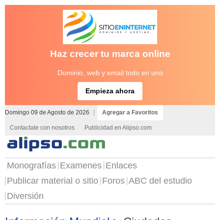
Haz crecer tu marca online
Dominio, web y email todo en uno
Empieza ahora
Domingo 09 de Agosto de 2026
|
Agregar a Favoritos
Contactate con nosotros
Publicidad en Alipso.com
Monografías
Examenes
Enlaces
Publicar material o sitio
Foros
ABC del estudio
Diversión