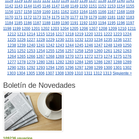
1128
1129
1130
1131
1132
1133
1134
1135
1136
1137
1138
1139
1140
1141
1142
1143
1144
1145
1146
1147
1148
1149
1150
1151
1152
1153
1154
1155
1156
1157
1158
1159
1160
1161
1162
1163
1164
1165
1166
1167
1168
1169
1170
1171
1172
1173
1174
1175
1176
1177
1178
1179
1180
1181
1182
1183
1184
1185
1186
1187
1188
1189
1190
1191
1192
1193
1194
1195
1196
1197
1198
1199
1200
1201
1202
1203
1204
1205
1206
1207
1208
1209
1210
1211
1212
1213
1214
1215
1216
1217
1218
1219
1220
1221
1222
1223
1224
1225
1226
1227
1228
1229
1230
1231
1232
1233
1234
1235
1236
1237
1238
1239
1240
1241
1242
1243
1244
1245
1246
1247
1248
1249
1250
1251
1252
1253
1254
1255
1256
1257
1258
1259
1260
1261
1262
1263
1264
1265
1266
1267
1268
1269
1270
1271
1272
1273
1274
1275
1276
1277
1278
1279
1280
1281
1282
1283
1284
1285
1286
1287
1288
1289
1290
1291
1292
1293
1294
1295
1296
1297
1298
1299
1300
1301
1302
1303
1304
1305
1306
1307
1308
1309
1310
1311
1312
1313
Siguiente >
Boletín de Novedades
109236 usuarios