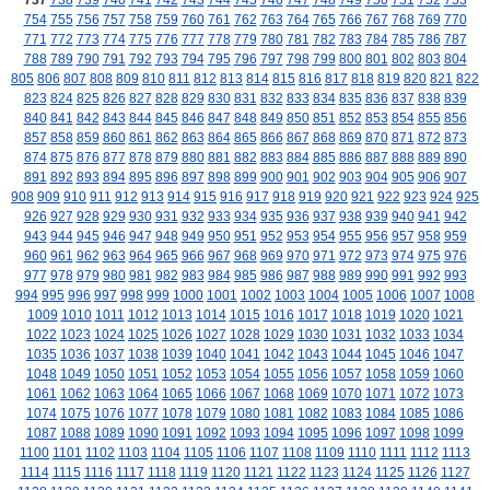
737
738
739
740
741
742
743
744
745
746
747
748
749
750
751
752
753
754
755
756
757
758
759
760
761
762
763
764
765
766
767
768
769
770
771
772
773
774
775
776
777
778
779
780
781
782
783
784
785
786
787
788
789
790
791
792
793
794
795
796
797
798
799
800
801
802
803
804
805
806
807
808
809
810
811
812
813
814
815
816
817
818
819
820
821
822
823
824
825
826
827
828
829
830
831
832
833
834
835
836
837
838
839
840
841
842
843
844
845
846
847
848
849
850
851
852
853
854
855
856
857
858
859
860
861
862
863
864
865
866
867
868
869
870
871
872
873
874
875
876
877
878
879
880
881
882
883
884
885
886
887
888
889
890
891
892
893
894
895
896
897
898
899
900
901
902
903
904
905
906
907
908
909
910
911
912
913
914
915
916
917
918
919
920
921
922
923
924
925
926
927
928
929
930
931
932
933
934
935
936
937
938
939
940
941
942
943
944
945
946
947
948
949
950
951
952
953
954
955
956
957
958
959
960
961
962
963
964
965
966
967
968
969
970
971
972
973
974
975
976
977
978
979
980
981
982
983
984
985
986
987
988
989
990
991
992
993
994
995
996
997
998
999
1000
1001
1002
1003
1004
1005
1006
1007
1008
1009
1010
1011
1012
1013
1014
1015
1016
1017
1018
1019
1020
1021
1022
1023
1024
1025
1026
1027
1028
1029
1030
1031
1032
1033
1034
1035
1036
1037
1038
1039
1040
1041
1042
1043
1044
1045
1046
1047
1048
1049
1050
1051
1052
1053
1054
1055
1056
1057
1058
1059
1060
1061
1062
1063
1064
1065
1066
1067
1068
1069
1070
1071
1072
1073
1074
1075
1076
1077
1078
1079
1080
1081
1082
1083
1084
1085
1086
1087
1088
1089
1090
1091
1092
1093
1094
1095
1096
1097
1098
1099
1100
1101
1102
1103
1104
1105
1106
1107
1108
1109
1110
1111
1112
1113
1114
1115
1116
1117
1118
1119
1120
1121
1122
1123
1124
1125
1126
1127