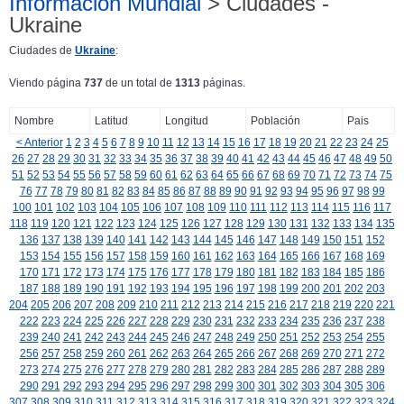
Información Mundial
> Ciudades -
Ukraine
Ciudades de
Ukraine
:
Viendo página
737
de un total de
1313
páginas.
Nombre
Latitud
Longitud
Población
Pais
< Anterior
1
2
3
4
5
6
7
8
9
10
11
12
13
14
15
16
17
18
19
20
21
22
23
24
25
26
27
28
29
30
31
32
33
34
35
36
37
38
39
40
41
42
43
44
45
46
47
48
49
50
51
52
53
54
55
56
57
58
59
60
61
62
63
64
65
66
67
68
69
70
71
72
73
74
75
76
77
78
79
80
81
82
83
84
85
86
87
88
89
90
91
92
93
94
95
96
97
98
99
100
101
102
103
104
105
106
107
108
109
110
111
112
113
114
115
116
117
118
119
120
121
122
123
124
125
126
127
128
129
130
131
132
133
134
135
136
137
138
139
140
141
142
143
144
145
146
147
148
149
150
151
152
153
154
155
156
157
158
159
160
161
162
163
164
165
166
167
168
169
170
171
172
173
174
175
176
177
178
179
180
181
182
183
184
185
186
187
188
189
190
191
192
193
194
195
196
197
198
199
200
201
202
203
204
205
206
207
208
209
210
211
212
213
214
215
216
217
218
219
220
221
222
223
224
225
226
227
228
229
230
231
232
233
234
235
236
237
238
239
240
241
242
243
244
245
246
247
248
249
250
251
252
253
254
255
256
257
258
259
260
261
262
263
264
265
266
267
268
269
270
271
272
273
274
275
276
277
278
279
280
281
282
283
284
285
286
287
288
289
290
291
292
293
294
295
296
297
298
299
300
301
302
303
304
305
306
307
308
309
310
311
312
313
314
315
316
317
318
319
320
321
322
323
324