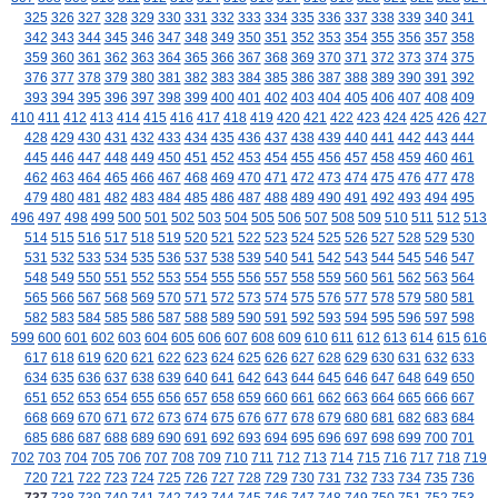
325
326
327
328
329
330
331
332
333
334
335
336
337
338
339
340
341
342
343
344
345
346
347
348
349
350
351
352
353
354
355
356
357
358
359
360
361
362
363
364
365
366
367
368
369
370
371
372
373
374
375
376
377
378
379
380
381
382
383
384
385
386
387
388
389
390
391
392
393
394
395
396
397
398
399
400
401
402
403
404
405
406
407
408
409
410
411
412
413
414
415
416
417
418
419
420
421
422
423
424
425
426
427
428
429
430
431
432
433
434
435
436
437
438
439
440
441
442
443
444
445
446
447
448
449
450
451
452
453
454
455
456
457
458
459
460
461
462
463
464
465
466
467
468
469
470
471
472
473
474
475
476
477
478
479
480
481
482
483
484
485
486
487
488
489
490
491
492
493
494
495
496
497
498
499
500
501
502
503
504
505
506
507
508
509
510
511
512
513
514
515
516
517
518
519
520
521
522
523
524
525
526
527
528
529
530
531
532
533
534
535
536
537
538
539
540
541
542
543
544
545
546
547
548
549
550
551
552
553
554
555
556
557
558
559
560
561
562
563
564
565
566
567
568
569
570
571
572
573
574
575
576
577
578
579
580
581
582
583
584
585
586
587
588
589
590
591
592
593
594
595
596
597
598
599
600
601
602
603
604
605
606
607
608
609
610
611
612
613
614
615
616
617
618
619
620
621
622
623
624
625
626
627
628
629
630
631
632
633
634
635
636
637
638
639
640
641
642
643
644
645
646
647
648
649
650
651
652
653
654
655
656
657
658
659
660
661
662
663
664
665
666
667
668
669
670
671
672
673
674
675
676
677
678
679
680
681
682
683
684
685
686
687
688
689
690
691
692
693
694
695
696
697
698
699
700
701
702
703
704
705
706
707
708
709
710
711
712
713
714
715
716
717
718
719
720
721
722
723
724
725
726
727
728
729
730
731
732
733
734
735
736