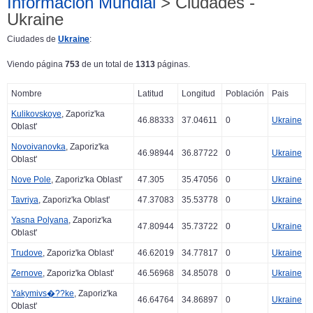
Información Mundial
> Ciudades -
Ukraine
Ciudades de
Ukraine
:
Viendo página
753
de un total de
1313
páginas.
Nombre
Latitud
Longitud
Población
Pais
Kulikovskoye
, Zaporiz'ka
46.88333
37.04611
0
Ukraine
Oblast'
Novoivanovka
, Zaporiz'ka
46.98944
36.87722
0
Ukraine
Oblast'
Nove Pole
, Zaporiz'ka Oblast'
47.305
35.47056
0
Ukraine
Tavriya
, Zaporiz'ka Oblast'
47.37083
35.53778
0
Ukraine
Yasna Polyana
, Zaporiz'ka
47.80944
35.73722
0
Ukraine
Oblast'
Trudove
, Zaporiz'ka Oblast'
46.62019
34.77817
0
Ukraine
Zernove
, Zaporiz'ka Oblast'
46.56968
34.85078
0
Ukraine
Yakymivs�??ke
, Zaporiz'ka
46.64764
34.86897
0
Ukraine
Oblast'