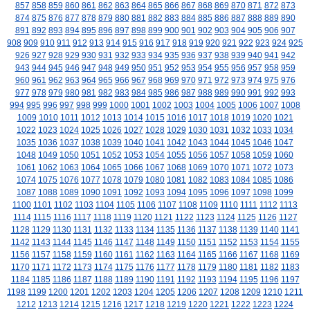
857
858
859
860
861
862
863
864
865
866
867
868
869
870
871
872
873
874
875
876
877
878
879
880
881
882
883
884
885
886
887
888
889
890
891
892
893
894
895
896
897
898
899
900
901
902
903
904
905
906
907
908
909
910
911
912
913
914
915
916
917
918
919
920
921
922
923
924
925
926
927
928
929
930
931
932
933
934
935
936
937
938
939
940
941
942
943
944
945
946
947
948
949
950
951
952
953
954
955
956
957
958
959
960
961
962
963
964
965
966
967
968
969
970
971
972
973
974
975
976
977
978
979
980
981
982
983
984
985
986
987
988
989
990
991
992
993
994
995
996
997
998
999
1000
1001
1002
1003
1004
1005
1006
1007
1008
1009
1010
1011
1012
1013
1014
1015
1016
1017
1018
1019
1020
1021
1022
1023
1024
1025
1026
1027
1028
1029
1030
1031
1032
1033
1034
1035
1036
1037
1038
1039
1040
1041
1042
1043
1044
1045
1046
1047
1048
1049
1050
1051
1052
1053
1054
1055
1056
1057
1058
1059
1060
1061
1062
1063
1064
1065
1066
1067
1068
1069
1070
1071
1072
1073
1074
1075
1076
1077
1078
1079
1080
1081
1082
1083
1084
1085
1086
1087
1088
1089
1090
1091
1092
1093
1094
1095
1096
1097
1098
1099
1100
1101
1102
1103
1104
1105
1106
1107
1108
1109
1110
1111
1112
1113
1114
1115
1116
1117
1118
1119
1120
1121
1122
1123
1124
1125
1126
1127
1128
1129
1130
1131
1132
1133
1134
1135
1136
1137
1138
1139
1140
1141
1142
1143
1144
1145
1146
1147
1148
1149
1150
1151
1152
1153
1154
1155
1156
1157
1158
1159
1160
1161
1162
1163
1164
1165
1166
1167
1168
1169
1170
1171
1172
1173
1174
1175
1176
1177
1178
1179
1180
1181
1182
1183
1184
1185
1186
1187
1188
1189
1190
1191
1192
1193
1194
1195
1196
1197
1198
1199
1200
1201
1202
1203
1204
1205
1206
1207
1208
1209
1210
1211
1212
1213
1214
1215
1216
1217
1218
1219
1220
1221
1222
1223
1224