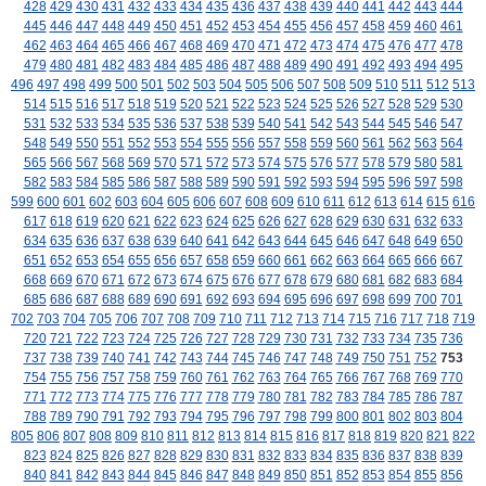
428
429
430
431
432
433
434
435
436
437
438
439
440
441
442
443
444
445
446
447
448
449
450
451
452
453
454
455
456
457
458
459
460
461
462
463
464
465
466
467
468
469
470
471
472
473
474
475
476
477
478
479
480
481
482
483
484
485
486
487
488
489
490
491
492
493
494
495
496
497
498
499
500
501
502
503
504
505
506
507
508
509
510
511
512
513
514
515
516
517
518
519
520
521
522
523
524
525
526
527
528
529
530
531
532
533
534
535
536
537
538
539
540
541
542
543
544
545
546
547
548
549
550
551
552
553
554
555
556
557
558
559
560
561
562
563
564
565
566
567
568
569
570
571
572
573
574
575
576
577
578
579
580
581
582
583
584
585
586
587
588
589
590
591
592
593
594
595
596
597
598
599
600
601
602
603
604
605
606
607
608
609
610
611
612
613
614
615
616
617
618
619
620
621
622
623
624
625
626
627
628
629
630
631
632
633
634
635
636
637
638
639
640
641
642
643
644
645
646
647
648
649
650
651
652
653
654
655
656
657
658
659
660
661
662
663
664
665
666
667
668
669
670
671
672
673
674
675
676
677
678
679
680
681
682
683
684
685
686
687
688
689
690
691
692
693
694
695
696
697
698
699
700
701
702
703
704
705
706
707
708
709
710
711
712
713
714
715
716
717
718
719
720
721
722
723
724
725
726
727
728
729
730
731
732
733
734
735
736
737
738
739
740
741
742
743
744
745
746
747
748
749
750
751
752
753
754
755
756
757
758
759
760
761
762
763
764
765
766
767
768
769
770
771
772
773
774
775
776
777
778
779
780
781
782
783
784
785
786
787
788
789
790
791
792
793
794
795
796
797
798
799
800
801
802
803
804
805
806
807
808
809
810
811
812
813
814
815
816
817
818
819
820
821
822
823
824
825
826
827
828
829
830
831
832
833
834
835
836
837
838
839
840
841
842
843
844
845
846
847
848
849
850
851
852
853
854
855
856