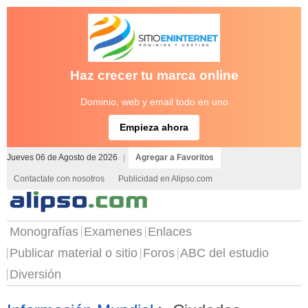
Haz crecer tu marca online
Dominio, web y email todo en uno
Empieza ahora
Jueves 06 de Agosto de 2026
|
Agregar a Favoritos
Contactate con nosotros
Publicidad en Alipso.com
Monografías
Examenes
Enlaces
Publicar material o sitio
Foros
ABC del estudio
Diversión