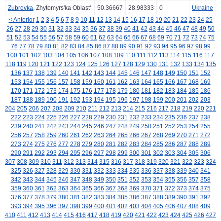
Zubrovka
, Zhytomyrs'ka Oblast'
50.36667
28.98333
0
Ukraine
< Anterior
1
2
3
4
5
6
7
8
9
10
11
12
13
14
15
16
17
18
19
20
21
22
23
24
25
26
27
28
29
30
31
32
33
34
35
36
37
38
39
40
41
42
43
44
45
46
47
48
49
50
51
52
53
54
55
56
57
58
59
60
61
62
63
64
65
66
67
68
69
70
71
72
73
74
75
76
77
78
79
80
81
82
83
84
85
86
87
88
89
90
91
92
93
94
95
96
97
98
99
100
101
102
103
104
105
106
107
108
109
110
111
112
113
114
115
116
117
118
119
120
121
122
123
124
125
126
127
128
129
130
131
132
133
134
135
136
137
138
139
140
141
142
143
144
145
146
147
148
149
150
151
152
153
154
155
156
157
158
159
160
161
162
163
164
165
166
167
168
169
170
171
172
173
174
175
176
177
178
179
180
181
182
183
184
185
186
187
188
189
190
191
192
193
194
195
196
197
198
199
200
201
202
203
204
205
206
207
208
209
210
211
212
213
214
215
216
217
218
219
220
221
222
223
224
225
226
227
228
229
230
231
232
233
234
235
236
237
238
239
240
241
242
243
244
245
246
247
248
249
250
251
252
253
254
255
256
257
258
259
260
261
262
263
264
265
266
267
268
269
270
271
272
273
274
275
276
277
278
279
280
281
282
283
284
285
286
287
288
289
290
291
292
293
294
295
296
297
298
299
300
301
302
303
304
305
306
307
308
309
310
311
312
313
314
315
316
317
318
319
320
321
322
323
324
325
326
327
328
329
330
331
332
333
334
335
336
337
338
339
340
341
342
343
344
345
346
347
348
349
350
351
352
353
354
355
356
357
358
359
360
361
362
363
364
365
366
367
368
369
370
371
372
373
374
375
376
377
378
379
380
381
382
383
384
385
386
387
388
389
390
391
392
393
394
395
396
397
398
399
400
401
402
403
404
405
406
407
408
409
410
411
412
413
414
415
416
417
418
419
420
421
422
423
424
425
426
427