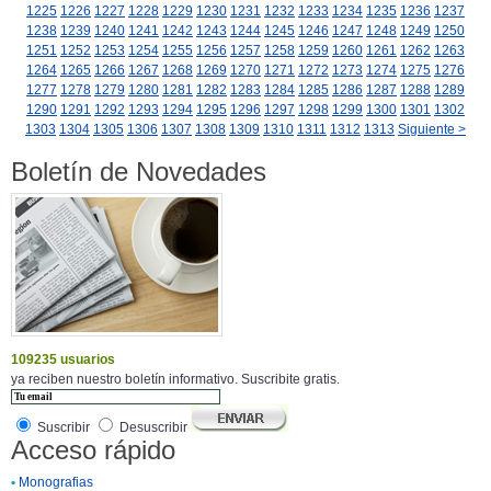
1225
1226
1227
1228
1229
1230
1231
1232
1233
1234
1235
1236
1237
1238
1239
1240
1241
1242
1243
1244
1245
1246
1247
1248
1249
1250
1251
1252
1253
1254
1255
1256
1257
1258
1259
1260
1261
1262
1263
1264
1265
1266
1267
1268
1269
1270
1271
1272
1273
1274
1275
1276
1277
1278
1279
1280
1281
1282
1283
1284
1285
1286
1287
1288
1289
1290
1291
1292
1293
1294
1295
1296
1297
1298
1299
1300
1301
1302
1303
1304
1305
1306
1307
1308
1309
1310
1311
1312
1313
Siguiente >
Boletín de Novedades
109235 usuarios
ya reciben nuestro boletín informativo. Suscribite gratis.
Suscribir
Desuscribir
Acceso rápido
•
Monografias