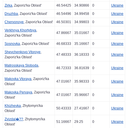
Zirka
, Zaporiz'ka Oblast'
46.54425
34.90866
0
Ukraine
Druzhba
, Zaporiz'ka Oblast'
46.54496
34.99458
0
Ukraine
Chervonoye
, Zaporiz'ka Oblast'
46.50301
34.99803
0
Ukraine
Verkhnya Khortytsya
,
47.86667
35.01667
0
Ukraine
Zaporiz'ka Oblast'
Sosnovka
, Zaporiz'ka Oblast'
46.68333
35.16667
0
Ukraine
Shevchenkovo Vtoroye
,
47.48333
36.18333
0
Ukraine
Zaporiz'ka Oblast'
Matrosskaya Sloboda
,
46.72333
36.81639
0
Ukraine
Zaporiz'ka Oblast'
Makovka Vtoraya
, Zaporiz'ka
47.01667
35.98333
0
Ukraine
Oblast'
Makovka Pervaya
, Zaporiz'ka
47.01667
35.96667
0
Ukraine
Oblast'
Khizhevka
, Zhytomyrs'ka
50.43333
27.41667
0
Ukraine
Oblast'
Zvizdal�??
, Zhytomyrs'ka
51.16667
29.25
0
Ukraine
Oblast'