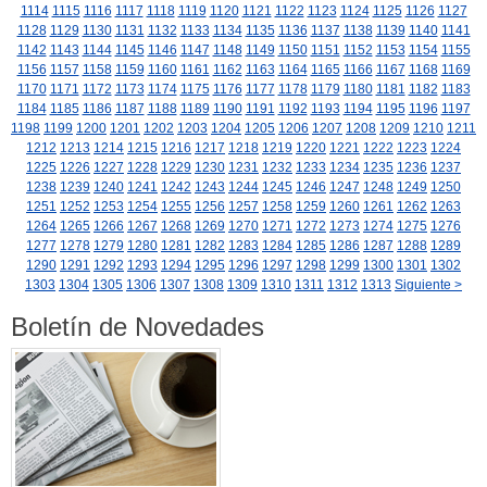
1114
1115
1116
1117
1118
1119
1120
1121
1122
1123
1124
1125
1126
1127
1128
1129
1130
1131
1132
1133
1134
1135
1136
1137
1138
1139
1140
1141
1142
1143
1144
1145
1146
1147
1148
1149
1150
1151
1152
1153
1154
1155
1156
1157
1158
1159
1160
1161
1162
1163
1164
1165
1166
1167
1168
1169
1170
1171
1172
1173
1174
1175
1176
1177
1178
1179
1180
1181
1182
1183
1184
1185
1186
1187
1188
1189
1190
1191
1192
1193
1194
1195
1196
1197
1198
1199
1200
1201
1202
1203
1204
1205
1206
1207
1208
1209
1210
1211
1212
1213
1214
1215
1216
1217
1218
1219
1220
1221
1222
1223
1224
1225
1226
1227
1228
1229
1230
1231
1232
1233
1234
1235
1236
1237
1238
1239
1240
1241
1242
1243
1244
1245
1246
1247
1248
1249
1250
1251
1252
1253
1254
1255
1256
1257
1258
1259
1260
1261
1262
1263
1264
1265
1266
1267
1268
1269
1270
1271
1272
1273
1274
1275
1276
1277
1278
1279
1280
1281
1282
1283
1284
1285
1286
1287
1288
1289
1290
1291
1292
1293
1294
1295
1296
1297
1298
1299
1300
1301
1302
1303
1304
1305
1306
1307
1308
1309
1310
1311
1312
1313
Siguiente >
Boletín de Novedades