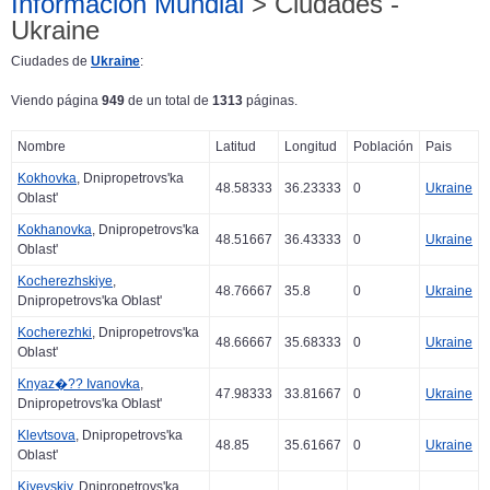
Información Mundial
> Ciudades -
Ukraine
Ciudades de
Ukraine
:
Viendo página
949
de un total de
1313
páginas.
Nombre
Latitud
Longitud
Población
Pais
Kokhovka
, Dnipropetrovs'ka
48.58333
36.23333
0
Ukraine
Oblast'
Kokhanovka
, Dnipropetrovs'ka
48.51667
36.43333
0
Ukraine
Oblast'
Kocherezhskiye
,
48.76667
35.8
0
Ukraine
Dnipropetrovs'ka Oblast'
Kocherezhki
, Dnipropetrovs'ka
48.66667
35.68333
0
Ukraine
Oblast'
Knyaz�?? Ivanovka
,
47.98333
33.81667
0
Ukraine
Dnipropetrovs'ka Oblast'
Klevtsova
, Dnipropetrovs'ka
48.85
35.61667
0
Ukraine
Oblast'
Kiyevskiy
, Dnipropetrovs'ka