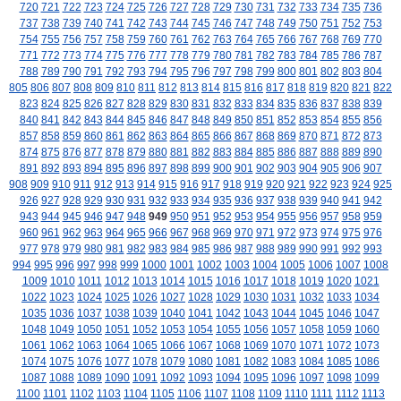
720
721
722
723
724
725
726
727
728
729
730
731
732
733
734
735
736
737
738
739
740
741
742
743
744
745
746
747
748
749
750
751
752
753
754
755
756
757
758
759
760
761
762
763
764
765
766
767
768
769
770
771
772
773
774
775
776
777
778
779
780
781
782
783
784
785
786
787
788
789
790
791
792
793
794
795
796
797
798
799
800
801
802
803
804
805
806
807
808
809
810
811
812
813
814
815
816
817
818
819
820
821
822
823
824
825
826
827
828
829
830
831
832
833
834
835
836
837
838
839
840
841
842
843
844
845
846
847
848
849
850
851
852
853
854
855
856
857
858
859
860
861
862
863
864
865
866
867
868
869
870
871
872
873
874
875
876
877
878
879
880
881
882
883
884
885
886
887
888
889
890
891
892
893
894
895
896
897
898
899
900
901
902
903
904
905
906
907
908
909
910
911
912
913
914
915
916
917
918
919
920
921
922
923
924
925
926
927
928
929
930
931
932
933
934
935
936
937
938
939
940
941
942
943
944
945
946
947
948
949
950
951
952
953
954
955
956
957
958
959
960
961
962
963
964
965
966
967
968
969
970
971
972
973
974
975
976
977
978
979
980
981
982
983
984
985
986
987
988
989
990
991
992
993
994
995
996
997
998
999
1000
1001
1002
1003
1004
1005
1006
1007
1008
1009
1010
1011
1012
1013
1014
1015
1016
1017
1018
1019
1020
1021
1022
1023
1024
1025
1026
1027
1028
1029
1030
1031
1032
1033
1034
1035
1036
1037
1038
1039
1040
1041
1042
1043
1044
1045
1046
1047
1048
1049
1050
1051
1052
1053
1054
1055
1056
1057
1058
1059
1060
1061
1062
1063
1064
1065
1066
1067
1068
1069
1070
1071
1072
1073
1074
1075
1076
1077
1078
1079
1080
1081
1082
1083
1084
1085
1086
1087
1088
1089
1090
1091
1092
1093
1094
1095
1096
1097
1098
1099
1100
1101
1102
1103
1104
1105
1106
1107
1108
1109
1110
1111
1112
1113