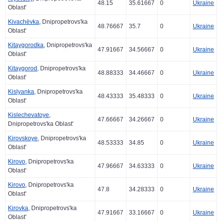
48.15
35.61667
0
Ukraine
Oblast'
Kivachëvka
, Dnipropetrovs'ka
48.76667
35.7
0
Ukraine
Oblast'
Kitaygorodka
, Dnipropetrovs'ka
47.91667
34.56667
0
Ukraine
Oblast'
Kitaygorod
, Dnipropetrovs'ka
48.88333
34.46667
0
Ukraine
Oblast'
Kislyanka
, Dnipropetrovs'ka
48.43333
35.48333
0
Ukraine
Oblast'
Kislechevatoye
,
47.66667
34.26667
0
Ukraine
Dnipropetrovs'ka Oblast'
Kirovskoye
, Dnipropetrovs'ka
48.53333
34.85
0
Ukraine
Oblast'
Kirovo
, Dnipropetrovs'ka
47.96667
34.63333
0
Ukraine
Oblast'
Kirovo
, Dnipropetrovs'ka
47.8
34.28333
0
Ukraine
Oblast'
Kirovka
, Dnipropetrovs'ka
47.91667
33.16667
0
Ukraine
Oblast'