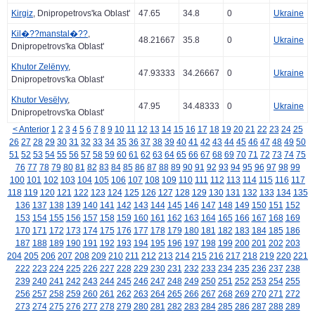
Kirgiz
, Dnipropetrovs'ka Oblast'
47.65
34.8
0
Ukraine
Kil�??manstal�??
,
48.21667
35.8
0
Ukraine
Dnipropetrovs'ka Oblast'
Khutor Zelënyy
,
47.93333
34.26667
0
Ukraine
Dnipropetrovs'ka Oblast'
Khutor Vesëlyy
,
47.95
34.48333
0
Ukraine
Dnipropetrovs'ka Oblast'
< Anterior
1
2
3
4
5
6
7
8
9
10
11
12
13
14
15
16
17
18
19
20
21
22
23
24
25
26
27
28
29
30
31
32
33
34
35
36
37
38
39
40
41
42
43
44
45
46
47
48
49
50
51
52
53
54
55
56
57
58
59
60
61
62
63
64
65
66
67
68
69
70
71
72
73
74
75
76
77
78
79
80
81
82
83
84
85
86
87
88
89
90
91
92
93
94
95
96
97
98
99
100
101
102
103
104
105
106
107
108
109
110
111
112
113
114
115
116
117
118
119
120
121
122
123
124
125
126
127
128
129
130
131
132
133
134
135
136
137
138
139
140
141
142
143
144
145
146
147
148
149
150
151
152
153
154
155
156
157
158
159
160
161
162
163
164
165
166
167
168
169
170
171
172
173
174
175
176
177
178
179
180
181
182
183
184
185
186
187
188
189
190
191
192
193
194
195
196
197
198
199
200
201
202
203
204
205
206
207
208
209
210
211
212
213
214
215
216
217
218
219
220
221
222
223
224
225
226
227
228
229
230
231
232
233
234
235
236
237
238
239
240
241
242
243
244
245
246
247
248
249
250
251
252
253
254
255
256
257
258
259
260
261
262
263
264
265
266
267
268
269
270
271
272
273
274
275
276
277
278
279
280
281
282
283
284
285
286
287
288
289