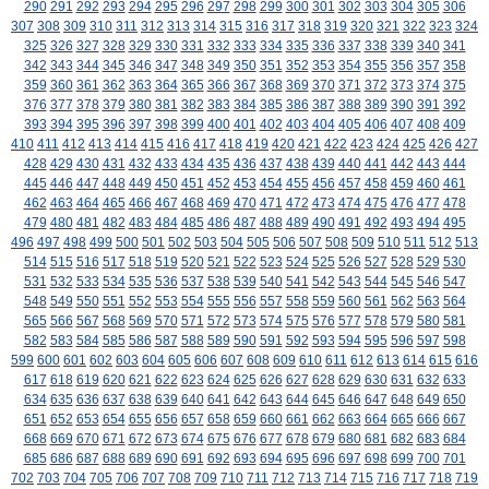
290
291
292
293
294
295
296
297
298
299
300
301
302
303
304
305
306
307
308
309
310
311
312
313
314
315
316
317
318
319
320
321
322
323
324
325
326
327
328
329
330
331
332
333
334
335
336
337
338
339
340
341
342
343
344
345
346
347
348
349
350
351
352
353
354
355
356
357
358
359
360
361
362
363
364
365
366
367
368
369
370
371
372
373
374
375
376
377
378
379
380
381
382
383
384
385
386
387
388
389
390
391
392
393
394
395
396
397
398
399
400
401
402
403
404
405
406
407
408
409
410
411
412
413
414
415
416
417
418
419
420
421
422
423
424
425
426
427
428
429
430
431
432
433
434
435
436
437
438
439
440
441
442
443
444
445
446
447
448
449
450
451
452
453
454
455
456
457
458
459
460
461
462
463
464
465
466
467
468
469
470
471
472
473
474
475
476
477
478
479
480
481
482
483
484
485
486
487
488
489
490
491
492
493
494
495
496
497
498
499
500
501
502
503
504
505
506
507
508
509
510
511
512
513
514
515
516
517
518
519
520
521
522
523
524
525
526
527
528
529
530
531
532
533
534
535
536
537
538
539
540
541
542
543
544
545
546
547
548
549
550
551
552
553
554
555
556
557
558
559
560
561
562
563
564
565
566
567
568
569
570
571
572
573
574
575
576
577
578
579
580
581
582
583
584
585
586
587
588
589
590
591
592
593
594
595
596
597
598
599
600
601
602
603
604
605
606
607
608
609
610
611
612
613
614
615
616
617
618
619
620
621
622
623
624
625
626
627
628
629
630
631
632
633
634
635
636
637
638
639
640
641
642
643
644
645
646
647
648
649
650
651
652
653
654
655
656
657
658
659
660
661
662
663
664
665
666
667
668
669
670
671
672
673
674
675
676
677
678
679
680
681
682
683
684
685
686
687
688
689
690
691
692
693
694
695
696
697
698
699
700
701
702
703
704
705
706
707
708
709
710
711
712
713
714
715
716
717
718
719