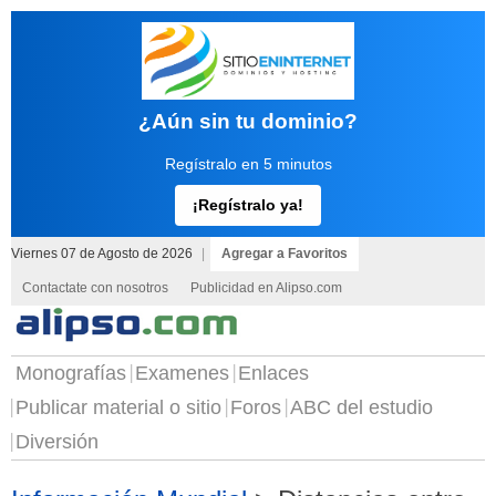
¿Aún sin tu dominio?
Regístralo en 5 minutos
¡Regístralo ya!
Viernes 07 de Agosto de 2026
|
Agregar a Favoritos
Contactate con nosotros
Publicidad en Alipso.com
Monografías
Examenes
Enlaces
Publicar material o sitio
Foros
ABC del estudio
Diversión