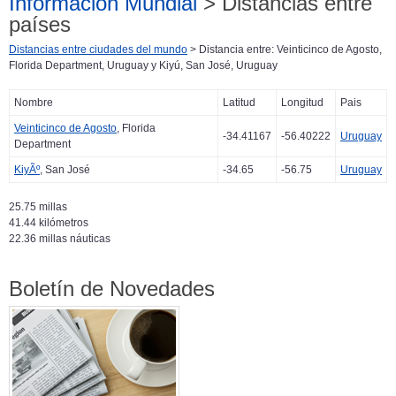
Información Mundial
> Distancias entre
países
Distancias entre ciudades del mundo
> Distancia entre: Veinticinco de Agosto,
Florida Department, Uruguay y Kiyú, San José, Uruguay
Nombre
Latitud
Longitud
Pais
Veinticinco de Agosto
, Florida
-34.41167
-56.40222
Uruguay
Department
KiyÃº
, San José
-34.65
-56.75
Uruguay
25.75 millas
41.44 kilómetros
22.36 millas náuticas
Boletín de Novedades