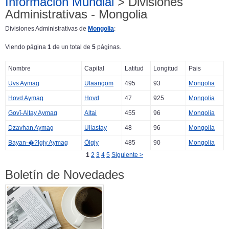
Información Mundial
> Divisiones
Administrativas - Mongolia
Divisiones Administrativas de
Mongolia
:
Viendo página
1
de un total de
5
páginas.
Nombre
Capital
Latitud
Longitud
Pais
Uvs Aymag
Ulaangom
495
93
Mongolia
Hovd Aymag
Hovd
47
925
Mongolia
Govĭ-Altay Aymag
Altai
455
96
Mongolia
Dzavhan Aymag
Uliastay
48
96
Mongolia
Bayan-�?lgiy Aymag
Ölgiy
485
90
Mongolia
1
2
3
4
5
Siguiente >
Boletín de Novedades