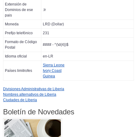
Extensión de
Dominios de ese
.lr
pais
Moneda
LRD (Dollar)
Prefijo telefónico
231
Formato de Código
#### - ^(\d{4})$
Postal
Idioma oficial
en-LR
Sierra Leone
Países limitrofes
Ivory Coast
Guinea
Divisiones Administrativas de Liberia
Nombres alternativos de Liberia
Ciudades de Liberia
Boletín de Novedades