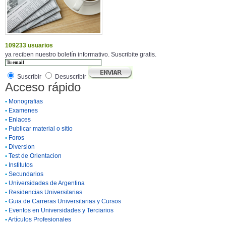
109233 usuarios
ya reciben nuestro boletín informativo. Suscribite gratis.
Suscribir
Desuscribir
Acceso rápido
•
Monografias
•
Examenes
•
Enlaces
•
Publicar material o sitio
•
Foros
•
Diversion
•
Test de Orientacion
•
Institutos
•
Secundarios
•
Universidades de Argentina
•
Residencias Universitarias
•
Guia de Carreras Universitarias y Cursos
•
Eventos en Universidades y Terciarios
•
Artículos Profesionales