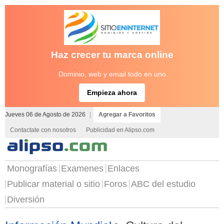
Haz crecer tu marca online
Dominio, web y email todo en uno
Empieza ahora
Jueves 06 de Agosto de 2026
|
Agregar a Favoritos
Contactate con nosotros
Publicidad en Alipso.com
Monografías
Examenes
Enlaces
Publicar material o sitio
Foros
ABC del estudio
Diversión