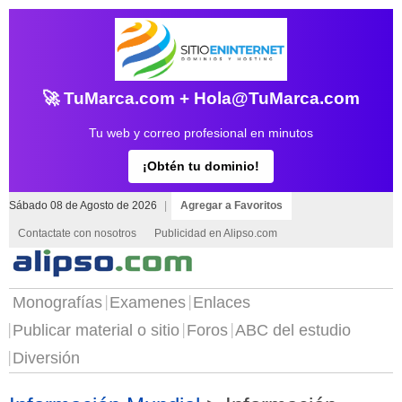
🚀 TuMarca.com + Hola@TuMarca.com
Tu web y correo profesional en minutos
¡Obtén tu dominio!
Sábado 08 de Agosto de 2026
|
Agregar a Favoritos
Contactate con nosotros
Publicidad en Alipso.com
Monografías
Examenes
Enlaces
Publicar material o sitio
Foros
ABC del estudio
Diversión