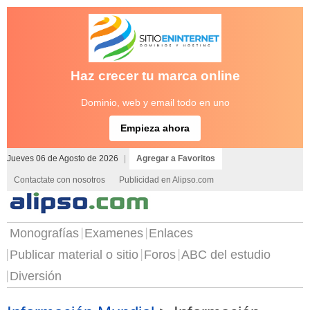
Haz crecer tu marca online
Dominio, web y email todo en uno
Empieza ahora
Jueves 06 de Agosto de 2026
|
Agregar a Favoritos
Contactate con nosotros
Publicidad en Alipso.com
Monografías
Examenes
Enlaces
Publicar material o sitio
Foros
ABC del estudio
Diversión