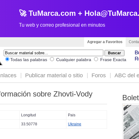
🚀 TuMarca.com + Hola@TuMarca
Tu web y correo profesional en minutos
Agregar a Favoritos
Conta
B
R
Todas las palabras
Cualquier palabra
Frase Exacta
nlaces
Publicar material o sitio
Foros
ABC del e
formación sobre Zhovti-Vody
Bole
Longitud
Pais
33.50778
Ukraine