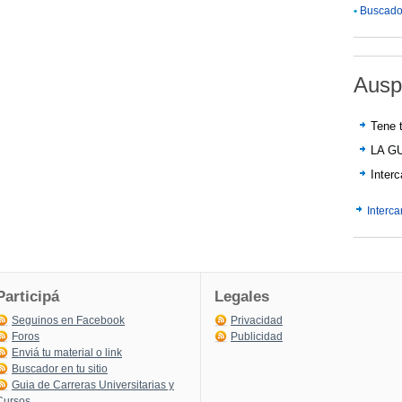
•
Buscador
Ausp
Tene t
LA G
Inter
Interc
Participá
Legales
Seguinos en Facebook
Privacidad
Foros
Publicidad
Enviá tu material o link
Buscador en tu sitio
Guia de Carreras Universitarias y
Cursos