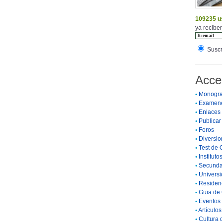
109235 u
ya reciben
Suscr
Acce
•
Monogra
•
Examen
•
Enlaces
•
Publicar 
•
Foros
•
Diversio
•
Test de 
•
Instituto
•
Secunda
•
Universi
•
Residenc
•
Guia de 
•
Eventos 
•
Artículo
•
Cultura