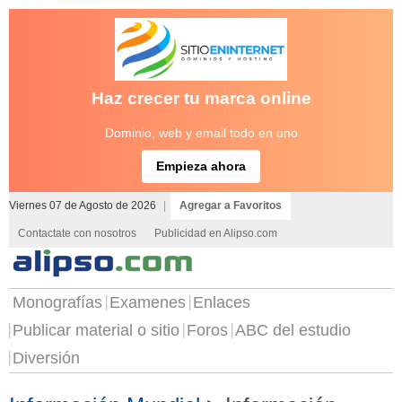
Haz crecer tu marca online
Dominio, web y email todo en uno
Empieza ahora
Viernes 07 de Agosto de 2026
|
Agregar a Favoritos
Contactate con nosotros
Publicidad en Alipso.com
Monografías
Examenes
Enlaces
Publicar material o sitio
Foros
ABC del estudio
Diversión