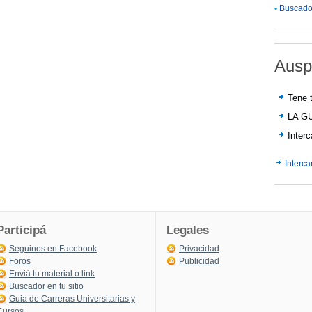
•
Buscador
Ausp
Tene t
LA G
Inter
Interc
Participá
Legales
Seguinos en Facebook
Privacidad
Foros
Publicidad
Enviá tu material o link
Buscador en tu sitio
Guia de Carreras Universitarias y
Cursos