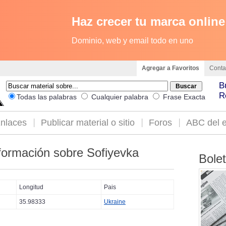
Haz crecer tu marca online
Dominio, web y email todo en uno
Agregar a Favoritos
Conta
B
R
Todas las palabras
Cualquier palabra
Frase Exacta
nlaces
Publicar material o sitio
Foros
ABC del e
formación sobre Sofiyevka
Bole
Longitud
Pais
35.98333
Ukraine