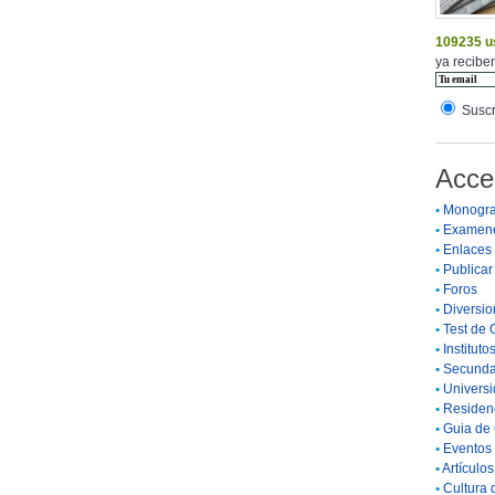
109235 u
ya reciben
Suscr
Acce
•
Monogra
•
Examen
•
Enlaces
•
Publicar 
•
Foros
•
Diversio
•
Test de 
•
Instituto
•
Secunda
•
Universi
•
Residenc
•
Guia de 
•
Eventos 
•
Artículo
•
Cultura