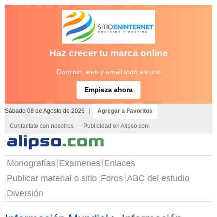
Haz crecer tu marca online
Dominio, web y email todo en uno
Empieza ahora
Sábado 08 de Agosto de 2026
|
Agregar a Favoritos
Contactate con nosotros
Publicidad en Alipso.com
Monografías
Examenes
Enlaces
Publicar material o sitio
Foros
ABC del estudio
Diversión