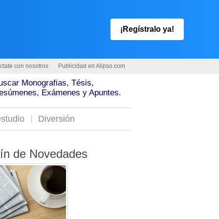
¡Regístralo ya!
ctate con nosotros
Publicidad en Alipso.com
uscar Monografias, Tésis,
esúmenes, Exámenes y Apuntes.
studio
Diversión
tín de Novedades