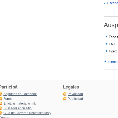
•
Buscador
Ausp
Tene t
LA G
Inter
Interc
Participá
Legales
Seguinos en Facebook
Privacidad
Foros
Publicidad
Enviá tu material o link
Buscador en tu sitio
Guia de Carreras Universitarias y
Cursos