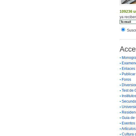
109236 u
ya reciben
Suscr
Acce
•
Monogra
•
Examen
•
Enlaces
•
Publicar 
•
Foros
•
Diversio
•
Test de 
•
Instituto
•
Secunda
•
Universi
•
Residenc
•
Guia de 
•
Eventos 
•
Artículo
•
Cultura