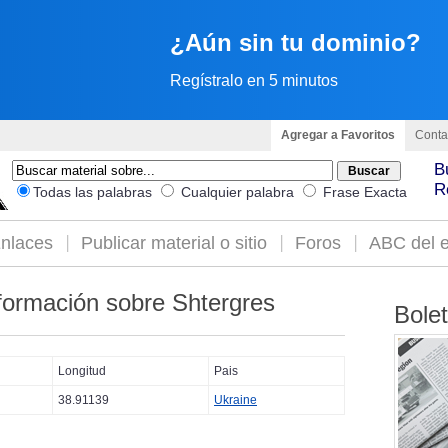
¿Aún sin tu dominio?
Regístralo en 5 minutos
Agregar a Favoritos
Conta
B
R
Todas las palabras
Cualquier palabra
Frase Exacta
nlaces
Publicar material o sitio
Foros
ABC del e
formación sobre Shtergres
Bole
Longitud
Pais
38.91139
Ukraine