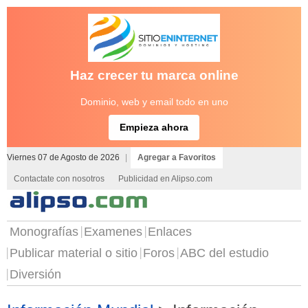
Haz crecer tu marca online
Dominio, web y email todo en uno
Empieza ahora
Viernes 07 de Agosto de 2026
|
Agregar a Favoritos
Contactate con nosotros
Publicidad en Alipso.com
Monografías
Examenes
Enlaces
Publicar material o sitio
Foros
ABC del estudio
Diversión