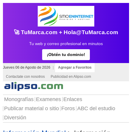
🚀 TuMarca.com + Hola@TuMarca.com
Tu web y correo profesional en minutos
¡Obtén tu dominio!
Jueves 06 de Agosto de 2026
|
Agregar a Favoritos
Contactate con nosotros
Publicidad en Alipso.com
Monografías
Examenes
Enlaces
Publicar material o sitio
Foros
ABC del estudio
Diversión