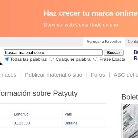
Haz crecer tu marca online
Dominio, web y email todo en uno
Agregar a Favoritos
Conta
B
R
Todas las palabras
Cualquier palabra
Frase Exacta
nlaces
Publicar material o sitio
Foros
ABC del e
formación sobre Patyuty
Bole
Longitud
Pais
31.23333
Ukraine