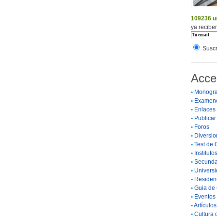
109236 u
ya reciben
Suscr
Acce
•
Monogra
•
Examen
•
Enlaces
•
Publicar 
•
Foros
•
Diversio
•
Test de 
•
Instituto
•
Secunda
•
Universi
•
Residenc
•
Guia de 
•
Eventos 
•
Artículo
•
Cultura