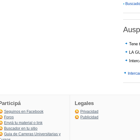
•
Buscador
Ausp
Tene t
LA G
Inter
Interc
Participá
Legales
Seguinos en Facebook
Privacidad
Foros
Publicidad
Enviá tu material o link
Buscador en tu sitio
Guia de Carreras Universitarias y
Cursos