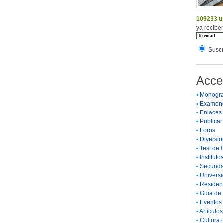
109233 u
ya reciben
Suscr
Acce
•
Monogra
•
Examen
•
Enlaces
•
Publicar 
•
Foros
•
Diversio
•
Test de 
•
Instituto
•
Secunda
•
Universi
•
Residenc
•
Guia de 
•
Eventos 
•
Artículo
•
Cultura