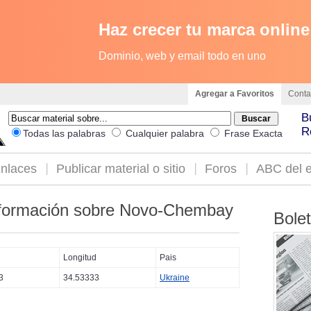
Haz crecer tu marca online
Dominio, web y email todo en uno
Agregar a Favoritos
Conta
B
R
Todas las palabras
Cualquier palabra
Frase Exacta
nlaces
Publicar material o sitio
Foros
ABC del e
formación sobre Novo-Chembay
Bole
Longitud
Pais
3
34.53333
Ukraine