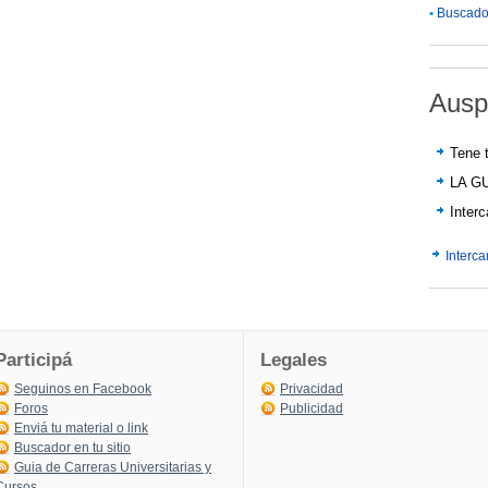
•
Buscador
Ausp
Tene t
LA G
Inter
Interc
Participá
Legales
Seguinos en Facebook
Privacidad
Foros
Publicidad
Enviá tu material o link
Buscador en tu sitio
Guia de Carreras Universitarias y
Cursos