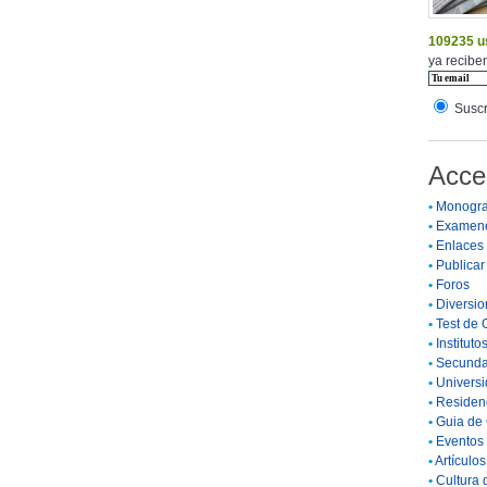
109235 u
ya reciben
Suscr
Acce
•
Monogra
•
Examen
•
Enlaces
•
Publicar 
•
Foros
•
Diversio
•
Test de 
•
Instituto
•
Secunda
•
Universi
•
Residenc
•
Guia de 
•
Eventos 
•
Artículo
•
Cultura