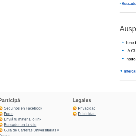
•
Buscador
Ausp
Tene t
LA G
Inter
Interc
Participá
Legales
Seguinos en Facebook
Privacidad
Foros
Publicidad
Enviá tu material o link
Buscador en tu sitio
Guia de Carreras Universitarias y
Cursos