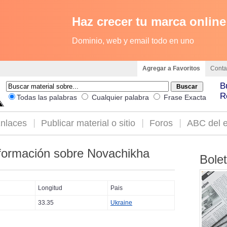
Haz crecer tu marca online
Dominio, web y email todo en uno
Agregar a Favoritos
Conta
B
R
Todas las palabras
Cualquier palabra
Frase Exacta
nlaces
Publicar material o sitio
Foros
ABC del e
formación sobre Novachikha
Bole
Longitud
Pais
33.35
Ukraine