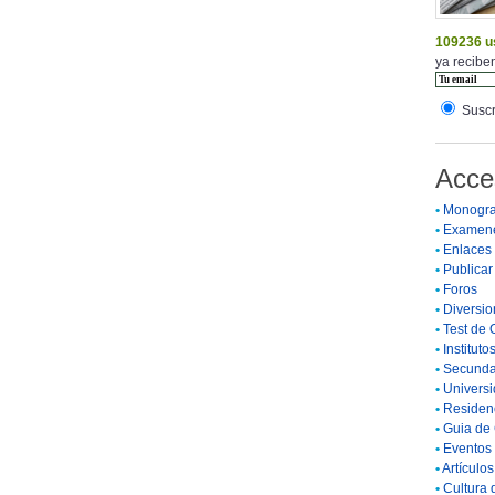
109236 u
ya reciben
Suscr
Acce
•
Monogra
•
Examen
•
Enlaces
•
Publicar 
•
Foros
•
Diversio
•
Test de 
•
Instituto
•
Secunda
•
Universi
•
Residenc
•
Guia de 
•
Eventos 
•
Artículo
•
Cultura