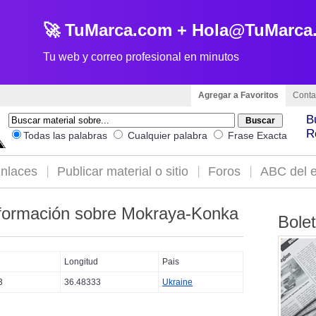
🚀 TuMarca.com + Hola@TuMarca
Tu web y correo profesional en minutos
Agregar a Favoritos
Conta
B
R
Todas las palabras
Cualquier palabra
Frase Exacta
nlaces
Publicar material o sitio
Foros
ABC del e
formación sobre Mokraya-Konka
Bole
Longitud
Pais
3
36.48333
Ukraine