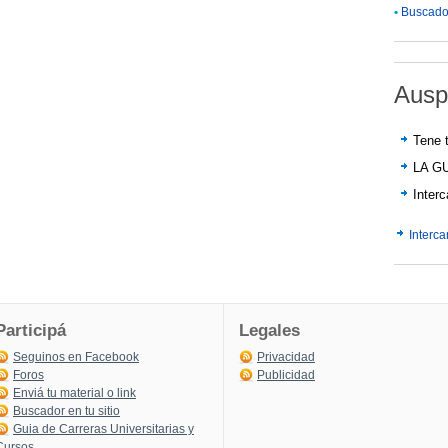
•
Buscador
Ausp
Tene t
LA G
Inter
Interc
Participá
Legales
Seguinos en Facebook
Privacidad
Foros
Publicidad
Enviá tu material o link
Buscador en tu sitio
Guia de Carreras Universitarias y
Cursos