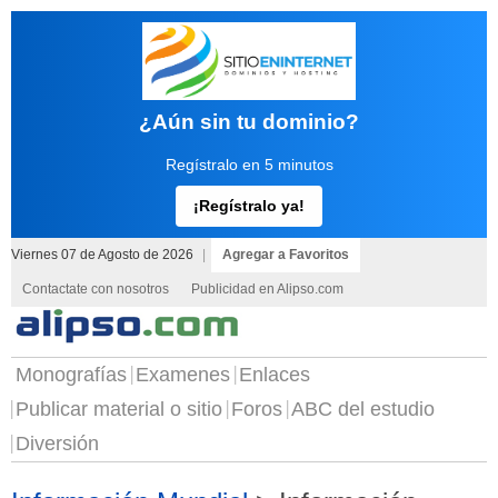
¿Aún sin tu dominio?
Regístralo en 5 minutos
¡Regístralo ya!
Viernes 07 de Agosto de 2026
|
Agregar a Favoritos
Contactate con nosotros
Publicidad en Alipso.com
Monografías
Examenes
Enlaces
Publicar material o sitio
Foros
ABC del estudio
Diversión