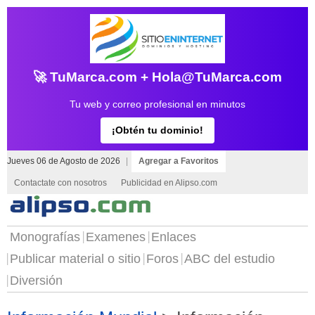
🚀 TuMarca.com + Hola@TuMarca.com
Tu web y correo profesional en minutos
¡Obtén tu dominio!
Jueves 06 de Agosto de 2026
|
Agregar a Favoritos
Contactate con nosotros
Publicidad en Alipso.com
Monografías
Examenes
Enlaces
Publicar material o sitio
Foros
ABC del estudio
Diversión