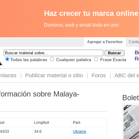
Haz crecer tu marca online
Dominio, web y email todo en uno
Agregar a Favoritos
Conta
B
R
Todas las palabras
Cualquier palabra
Frase Exacta
nlaces
Publicar material o sitio
Foros
ABC del e
formación sobre Malaya-
Bole
tud
Longitud
Pais
98333
34.6
Ukraine