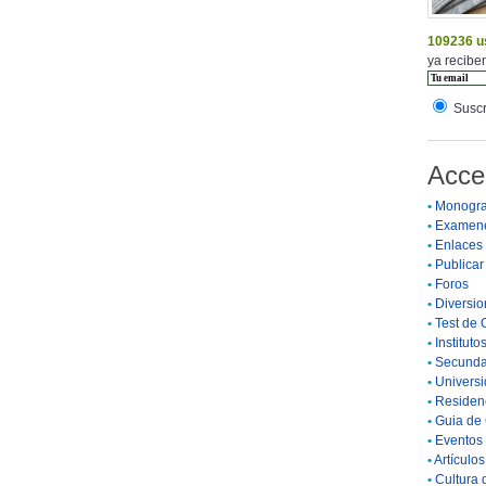
109236 u
ya reciben
Suscr
Acce
•
Monogra
•
Examen
•
Enlaces
•
Publicar 
•
Foros
•
Diversio
•
Test de 
•
Instituto
•
Secunda
•
Universi
•
Residenc
•
Guia de 
•
Eventos 
•
Artículo
•
Cultura