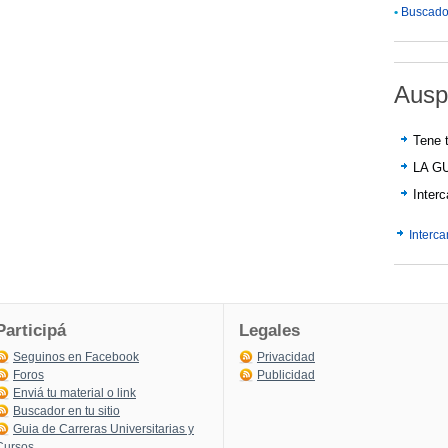
•
Buscador
Ausp
Tene t
LA G
Inter
Interc
Participá
Legales
Seguinos en Facebook
Privacidad
Foros
Publicidad
Enviá tu material o link
Buscador en tu sitio
Guia de Carreras Universitarias y
Cursos