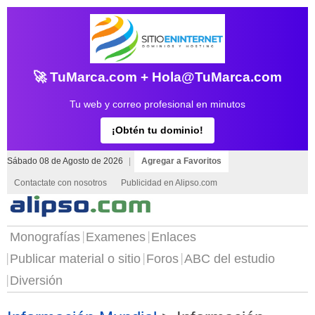
🚀 TuMarca.com + Hola@TuMarca.com
Tu web y correo profesional en minutos
¡Obtén tu dominio!
Sábado 08 de Agosto de 2026
|
Agregar a Favoritos
Contactate con nosotros
Publicidad en Alipso.com
Monografías
Examenes
Enlaces
Publicar material o sitio
Foros
ABC del estudio
Diversión