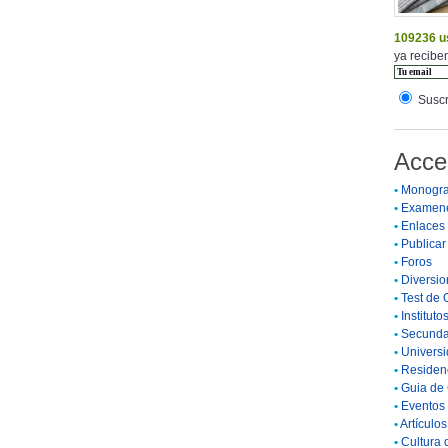
109236 u
ya reciben
Suscr
Acce
•
Monogra
•
Examen
•
Enlaces
•
Publicar 
•
Foros
•
Diversio
•
Test de 
•
Instituto
•
Secunda
•
Universi
•
Residenc
•
Guia de 
•
Eventos 
•
Artículo
•
Cultura