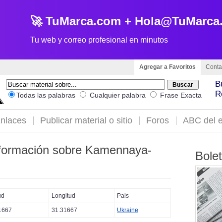
🚀 TuMarca.com + Hola@TuMarca
Tu web y correo profesional en minutos
Agregar a Favoritos
Conta
B
R
Todas las palabras
Cualquier palabra
Frase Exacta
nlaces
Publicar material o sitio
Foros
ABC del e
formación sobre Kamennaya-
Bole
ud
Longitud
Pais
1667
31.31667
Ukraine