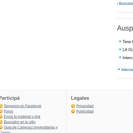
•
Buscador
Ausp
Tene t
LA G
Inter
Interc
Participá
Legales
Seguinos en Facebook
Privacidad
Foros
Publicidad
Enviá tu material o link
Buscador en tu sitio
Guia de Carreras Universitarias y
Cursos