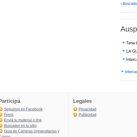
•
Buscador
Ausp
Tene t
LA G
Inter
Interc
Participá
Legales
Seguinos en Facebook
Privacidad
Foros
Publicidad
Enviá tu material o link
Buscador en tu sitio
Guia de Carreras Universitarias y
Cursos