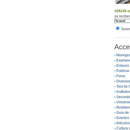
109236 u
ya reciben
Suscr
Acce
•
Monogra
•
Examen
•
Enlaces
•
Publicar 
•
Foros
•
Diversio
•
Test de 
•
Instituto
•
Secunda
•
Universi
•
Residenc
•
Guia de 
•
Eventos 
•
Artículo
•
Cultura