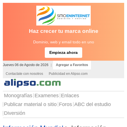
Haz crecer tu marca online
Dominio, web y email todo en uno
Empieza ahora
Jueves 06 de Agosto de 2026
|
Agregar a Favoritos
Contactate con nosotros
Publicidad en Alipso.com
Monografías
Examenes
Enlaces
Publicar material o sitio
Foros
ABC del estudio
Diversión