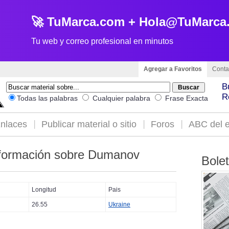
🚀 TuMarca.com + Hola@TuMarca
Tu web y correo profesional en minutos
Agregar a Favoritos
Conta
B
R
Todas las palabras
Cualquier palabra
Frase Exacta
nlaces
Publicar material o sitio
Foros
ABC del e
formación sobre Dumanov
Bole
Longitud
Pais
26.55
Ukraine