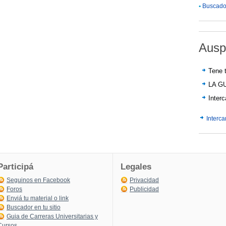
•
Buscador
Ausp
Tene t
LA G
Inter
Interc
Participá
Legales
Seguinos en Facebook
Privacidad
Foros
Publicidad
Enviá tu material o link
Buscador en tu sitio
Guia de Carreras Universitarias y
Cursos