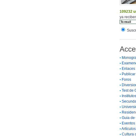
109232 u
ya reciben
Suscr
Acce
•
Monogra
•
Examen
•
Enlaces
•
Publicar 
•
Foros
•
Diversio
•
Test de 
•
Instituto
•
Secunda
•
Universi
•
Residenc
•
Guia de 
•
Eventos 
•
Artículo
•
Cultura