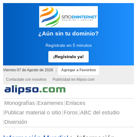
¿Aún sin tu dominio?
Regístralo en 5 minutos
¡Regístralo ya!
Viernes 07 de Agosto de 2026
|
Agregar a Favoritos
Contactate con nosotros
Publicidad en Alipso.com
Monografías
Examenes
Enlaces
Publicar material o sitio
Foros
ABC del estudio
Diversión