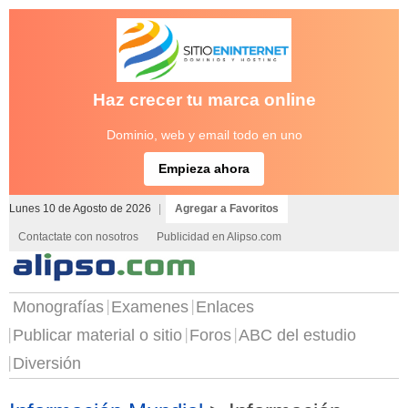
Haz crecer tu marca online
Dominio, web y email todo en uno
Empieza ahora
Lunes 10 de Agosto de 2026
|
Agregar a Favoritos
Contactate con nosotros
Publicidad en Alipso.com
Monografías
Examenes
Enlaces
Publicar material o sitio
Foros
ABC del estudio
Diversión