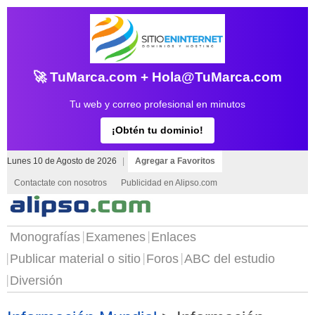
🚀 TuMarca.com + Hola@TuMarca.com
Tu web y correo profesional en minutos
¡Obtén tu dominio!
Lunes 10 de Agosto de 2026
|
Agregar a Favoritos
Contactate con nosotros
Publicidad en Alipso.com
Monografías
Examenes
Enlaces
Publicar material o sitio
Foros
ABC del estudio
Diversión