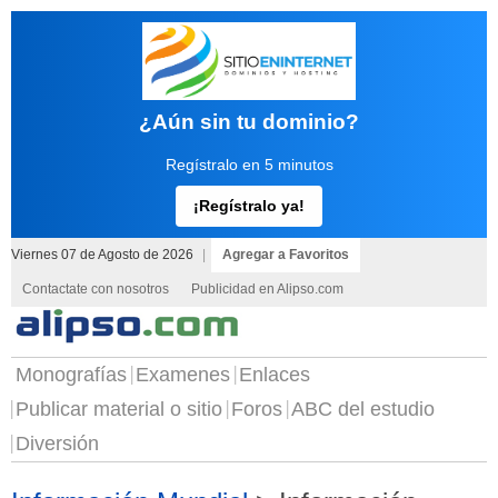
¿Aún sin tu dominio?
Regístralo en 5 minutos
¡Regístralo ya!
Viernes 07 de Agosto de 2026
|
Agregar a Favoritos
Contactate con nosotros
Publicidad en Alipso.com
Monografías
Examenes
Enlaces
Publicar material o sitio
Foros
ABC del estudio
Diversión