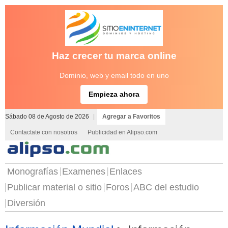
Haz crecer tu marca online
Dominio, web y email todo en uno
Empieza ahora
Sábado 08 de Agosto de 2026
|
Agregar a Favoritos
Contactate con nosotros
Publicidad en Alipso.com
Monografías
Examenes
Enlaces
Publicar material o sitio
Foros
ABC del estudio
Diversión