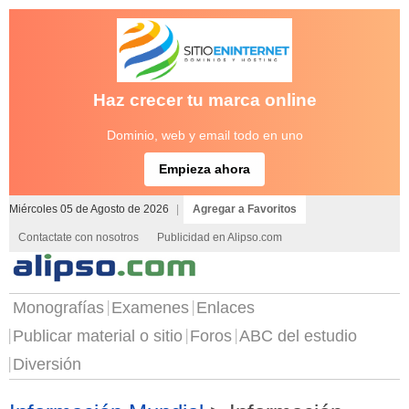
Haz crecer tu marca online
Dominio, web y email todo en uno
Empieza ahora
Miércoles 05 de Agosto de 2026
|
Agregar a Favoritos
Contactate con nosotros
Publicidad en Alipso.com
Monografías
Examenes
Enlaces
Publicar material o sitio
Foros
ABC del estudio
Diversión