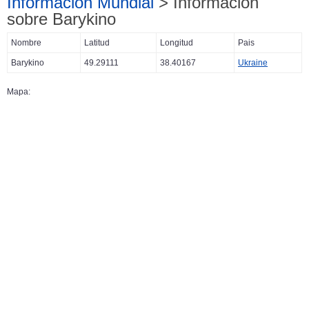
Información Mundial
> Información
sobre Barykino
Nombre
Latitud
Longitud
Pais
Barykino
49.29111
38.40167
Ukraine
Mapa: