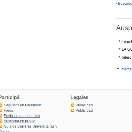
•
Buscador
Ausp
Tene t
LA G
Inter
Interc
Participá
Legales
Seguinos en Facebook
Privacidad
Foros
Publicidad
Enviá tu material o link
Buscador en tu sitio
Guia de Carreras Universitarias y
Cursos