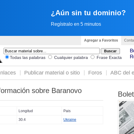
¿Aún sin tu dominio?
Regístralo en 5 minutos
Agregar a Favoritos
Conta
B
R
Todas las palabras
Cualquier palabra
Frase Exacta
nlaces
Publicar material o sitio
Foros
ABC del e
formación sobre Baranovo
Bole
Longitud
Pais
30.4
Ukraine