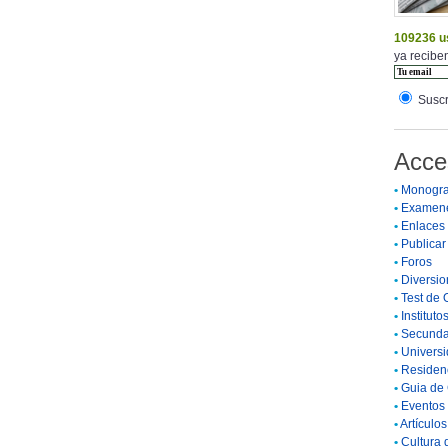
109236 u
ya reciben
Suscr
Acce
•
Monogra
•
Examen
•
Enlaces
•
Publicar 
•
Foros
•
Diversio
•
Test de 
•
Instituto
•
Secunda
•
Universi
•
Residenc
•
Guia de 
•
Eventos 
•
Artículo
•
Cultura