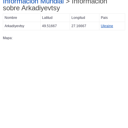
Información Mundial
> Información
sobre Arkadiyevtsy
Nombre
Latitud
Longitud
Pais
Arkadiyevtsy
49.51667
27.16667
Ukraine
Mapa: