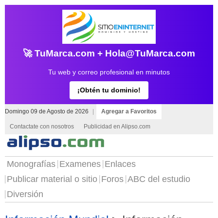
🚀 TuMarca.com + Hola@TuMarca.com
Tu web y correo profesional en minutos
¡Obtén tu dominio!
Domingo 09 de Agosto de 2026
|
Agregar a Favoritos
Contactate con nosotros
Publicidad en Alipso.com
Monografías
Examenes
Enlaces
Publicar material o sitio
Foros
ABC del estudio
Diversión