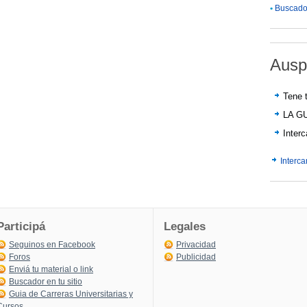
•
Buscador
Ausp
Tene t
LA G
Inter
Interc
Participá
Legales
Seguinos en Facebook
Privacidad
Foros
Publicidad
Enviá tu material o link
Buscador en tu sitio
Guia de Carreras Universitarias y
Cursos