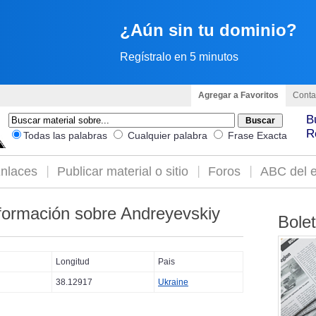
¿Aún sin tu dominio?
Regístralo en 5 minutos
Agregar a Favoritos
Conta
B
R
Todas las palabras
Cualquier palabra
Frase Exacta
nlaces
Publicar material o sitio
Foros
ABC del e
formación sobre Andreyevskiy
Bole
Longitud
Pais
38.12917
Ukraine