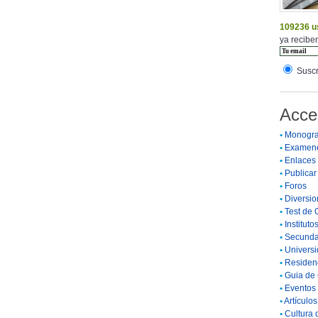
109236 u
ya reciben
Suscr
Acce
•
Monogra
•
Examen
•
Enlaces
•
Publicar 
•
Foros
•
Diversio
•
Test de 
•
Instituto
•
Secunda
•
Universi
•
Residenc
•
Guia de 
•
Eventos 
•
Artículo
•
Cultura