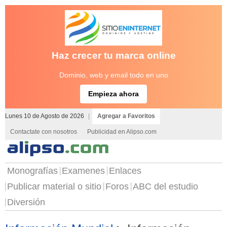
Haz crecer tu marca online
Dominio, web y email todo en uno
Empieza ahora
Lunes 10 de Agosto de 2026
|
Agregar a Favoritos
Contactate con nosotros
Publicidad en Alipso.com
Monografías
Examenes
Enlaces
Publicar material o sitio
Foros
ABC del estudio
Diversión