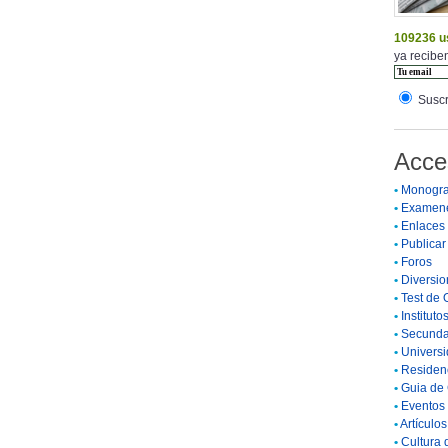
109236 u
ya reciben
Suscr
Acce
•
Monogra
•
Examen
•
Enlaces
•
Publicar 
•
Foros
•
Diversio
•
Test de 
•
Instituto
•
Secunda
•
Universi
•
Residenc
•
Guia de 
•
Eventos 
•
Artículo
•
Cultura