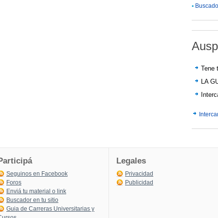
•
Buscador
Ausp
Tene t
LA G
Inter
Interc
Participá
Legales
Seguinos en Facebook
Privacidad
Foros
Publicidad
Enviá tu material o link
Buscador en tu sitio
Guia de Carreras Universitarias y
Cursos