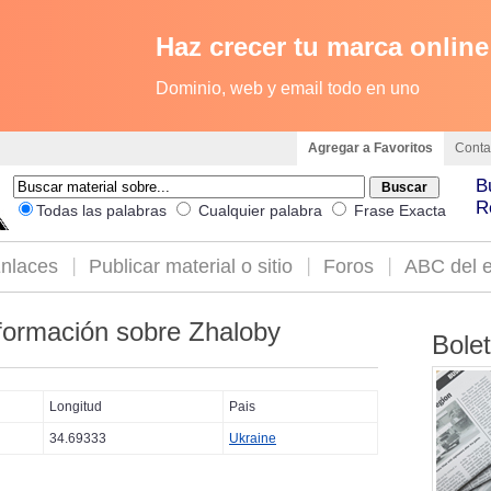
Haz crecer tu marca online
Dominio, web y email todo en uno
Agregar a Favoritos
Conta
B
R
Todas las palabras
Cualquier palabra
Frase Exacta
nlaces
Publicar material o sitio
Foros
ABC del e
formación sobre Zhaloby
Bole
Longitud
Pais
34.69333
Ukraine