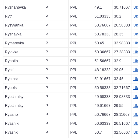
Ryzhanovka
P
PPL
49.1
30.71667
Uk
Rytni
P
PPL
51.03333
30.2
Uk
Rysvyanka
P
PPL
50.76667
26.58333
Uk
Ryshavka
P
PPL
50.78333
28.35
Uk
Rymarovka
P
PPL
50.45
33.98333
Uk
Rylovka
P
PPL
50.36667
27.28333
Uk
Rybotin
P
PPL
51.56667
32.9
Uk
Rybki
P
PPL
48.18333
29.05
Uk
Rybinsk
P
PPL
51.91667
32.45
Uk
Rybets
P
PPL
50.58333
32.71667
Uk
Rybchintsy
P
PPL
49.68333
28.08333
Uk
Rybchintsy
P
PPL
49.61667
29.55
Uk
Ryasno
P
PPL
50.76667
28.11667
Uk
Ryasniki
P
PPL
50.63333
26.51667
Uk
Ryashki
P
PPL
50.7
32.56667
Uk