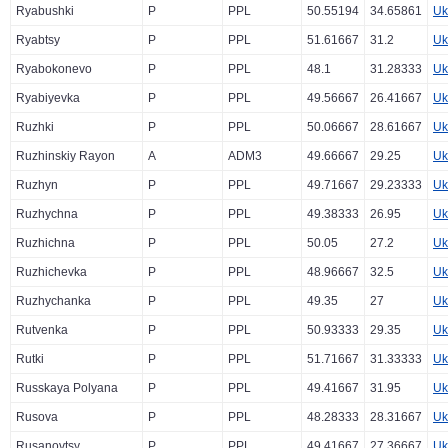
Ryabushki
P
PPL
50.55194
34.65861
Uk
Ryabtsy
P
PPL
51.61667
31.2
Uk
Ryabokonevo
P
PPL
48.1
31.28333
Uk
Ryabiyevka
P
PPL
49.56667
26.41667
Uk
Ruzhki
P
PPL
50.06667
28.61667
Uk
Ruzhinskiy Rayon
A
ADM3
49.66667
29.25
Uk
Ruzhyn
P
PPL
49.71667
29.23333
Uk
Ruzhychna
P
PPL
49.38333
26.95
Uk
Ruzhichna
P
PPL
50.05
27.2
Uk
Ruzhichevka
P
PPL
48.96667
32.5
Uk
Ruzhychanka
P
PPL
49.35
27
Uk
Rutvenka
P
PPL
50.93333
29.35
Uk
Rutki
P
PPL
51.71667
31.33333
Uk
Russkaya Polyana
P
PPL
49.41667
31.95
Uk
Rusova
P
PPL
48.28333
28.31667
Uk
Rusanovtsy
P
PPL
49.41667
27.36667
Uk