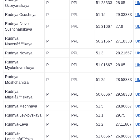
Rudnya
P
PPL
51.28333
28.05
Uk
Ozeryanskaya
Rudnya Osushnya
P
PPL
51.15
29.33333
Uk
Rudnya-Novo-
P
PPL
51.31667
27.8
Uk
Sushchanskaya
Rudnya
P
PPL
50.21667
27.18333
Uk
Novenâ€™kaya
Rudnya Novaya
P
PPL
51.3
28.21667
Uk
Rudnya
P
PPL
51.01667
28.05
Uk
Myakolovetskaya
Rudnya
P
PPL
51.25
28.58333
Uk
Moshchanitsa
Rudnya
P
PPL
50.66667
29.58333
Uk
Migalâ€™skaya
Rudnya Mechnaya
P
PPL
51.5
28.96667
Uk
Rudnya Levkovskaya
P
PPL
51.1
29.75
Uk
Rudnya-Leva
P
PPL
51.2
27.11667
Uk
Rudnya-
P
PPL
51.06667
26.96667
Uk
Lenchinâ€™ska