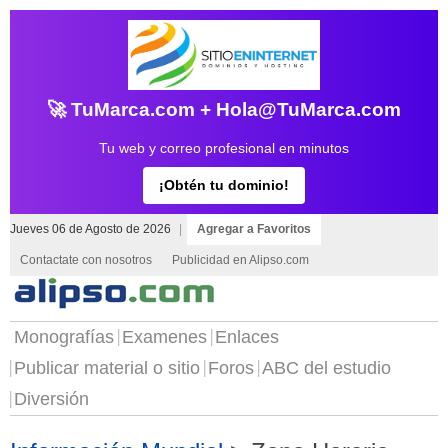
🚀 TuMarca.com + Hola@TuMarca.com
Tu web y correo profesional en minutos
¡Obtén tu dominio!
Jueves 06 de Agosto de 2026
|
Agregar a Favoritos
Contactate con nosotros
Publicidad en Alipso.com
Monografías
Examenes
Enlaces
Publicar material o sitio
Foros
ABC del estudio
Diversión