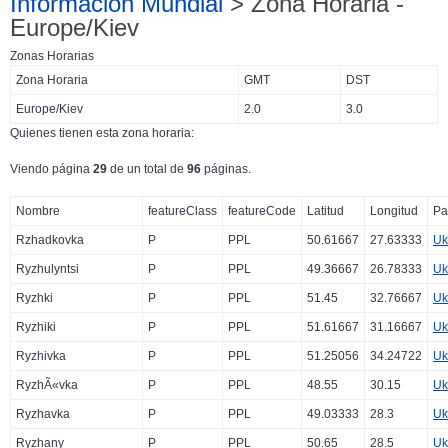
Información Mundial
> Zona Horaria -
Europe/Kiev
Zonas Horarias
Zona Horaria
GMT
DST
Europe/Kiev
2.0
3.0
Quienes tienen esta zona horaria:
Viendo página
29
de un total de
96
páginas.
Nombre
featureClass
featureCode
Latitud
Longitud
Pa
Rzhadkovka
P
PPL
50.61667
27.63333
Uk
Ryzhulyntsi
P
PPL
49.36667
26.78333
Uk
Ryzhki
P
PPL
51.45
32.76667
Uk
Ryzhiki
P
PPL
51.61667
31.16667
Uk
Ryzhivka
P
PPL
51.25056
34.24722
Uk
RyzhÃ«vka
P
PPL
48.55
30.15
Uk
Ryzhavka
P
PPL
49.03333
28.3
Uk
Ryzhany
P
PPL
50.65
28.5
Uk