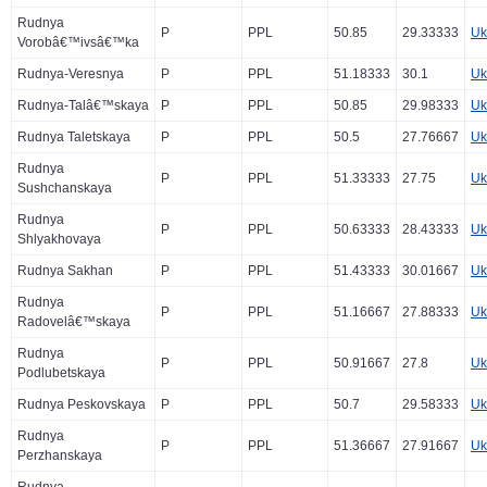
Rudnya
P
PPL
50.85
29.33333
Uk
Vorobâ€™ivsâ€™ka
Rudnya-Veresnya
P
PPL
51.18333
30.1
Uk
Rudnya-Talâ€™skaya
P
PPL
50.85
29.98333
Uk
Rudnya Taletskaya
P
PPL
50.5
27.76667
Uk
Rudnya
P
PPL
51.33333
27.75
Uk
Sushchanskaya
Rudnya
P
PPL
50.63333
28.43333
Uk
Shlyakhovaya
Rudnya Sakhan
P
PPL
51.43333
30.01667
Uk
Rudnya
P
PPL
51.16667
27.88333
Uk
Radovelâ€™skaya
Rudnya
P
PPL
50.91667
27.8
Uk
Podlubetskaya
Rudnya Peskovskaya
P
PPL
50.7
29.58333
Uk
Rudnya
P
PPL
51.36667
27.91667
Uk
Perzhanskaya