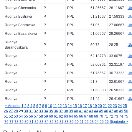
Rudnya Chervonka
P
PPL
51.36667
28.11667
Uk
Rudnya Bystraya
P
PPL
51.21667
27.58333
Uk
Rudnya Bobrovska
P
PPL
51.05
27.06667
Uk
Rudnya Bazarskaya
P
PPL
51.06667
29.26667
Uk
Rudnya
P
PPL
50.75
28.25
Uk
Baranovskaya
Rudnya
P
PPL
52.18778
33.6075
Uk
Rudnya
P
PPL
52.00861
32.31167
Uk
Rudnya
P
PPL
51.76667
30.73333
Uk
Rudnya
P
PPL
51.7
32.61667
Uk
Rudnya
P
PPL
51.68333
26.58333
Uk
Rudnya
P
PPL
51.45
26.41667
Uk
< Anterior
1
2
3
4
5
6
7
8
9
10
11
12
13
14
15
16
17
18
19
20
21
22
23
24
25
26
27
28
29
30
31
32
33
34
35
36
37
38
39
40
41
42
43
44
45
46
47
48
49
50
51
52
53
54
55
56
57
58
59
60
61
62
63
64
65
66
67
68
69
70
71
72
73
74
75
76
77
78
79
80
81
82
83
84
85
86
87
88
89
90
91
92
93
94
95
96
Siguiente >