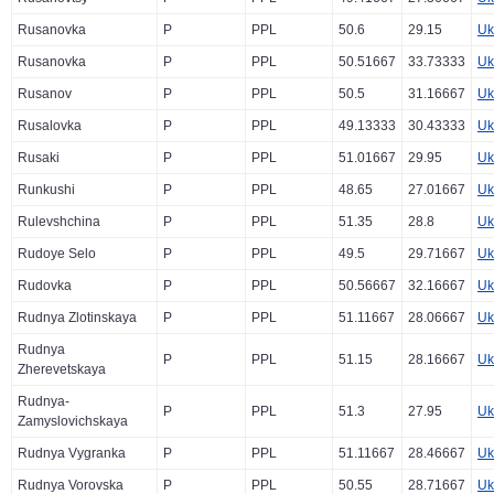
Rusanovka
P
PPL
50.6
29.15
Uk
Rusanovka
P
PPL
50.51667
33.73333
Uk
Rusanov
P
PPL
50.5
31.16667
Uk
Rusalovka
P
PPL
49.13333
30.43333
Uk
Rusaki
P
PPL
51.01667
29.95
Uk
Runkushi
P
PPL
48.65
27.01667
Uk
Rulevshchina
P
PPL
51.35
28.8
Uk
Rudoye Selo
P
PPL
49.5
29.71667
Uk
Rudovka
P
PPL
50.56667
32.16667
Uk
Rudnya Zlotinskaya
P
PPL
51.11667
28.06667
Uk
Rudnya
P
PPL
51.15
28.16667
Uk
Zherevetskaya
Rudnya-
P
PPL
51.3
27.95
Uk
Zamyslovichskaya
Rudnya Vygranka
P
PPL
51.11667
28.46667
Uk
Rudnya Vorovska
P
PPL
50.55
28.71667
Uk