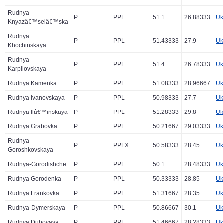
Rudnya
P
PPL
51.1
26.88333
Uk
Knyazâ€™selâ€™ska
Rudnya
P
PPL
51.43333
27.9
Uk
Khochinskaya
Rudnya
P
PPL
51.4
26.78333
Uk
Karpilovskaya
Rudnya Kamenka
P
PPL
51.08333
28.96667
Uk
Rudnya Ivanovskaya
P
PPL
50.98333
27.7
Uk
Rudnya Ilâ€™inskaya
P
PPL
51.28333
29.8
Uk
Rudnya Grabovka
P
PPL
50.21667
29.03333
Uk
Rudnya-
P
PPLX
50.58333
28.45
Uk
Goroshkovskaya
Rudnya-Gorodishche
P
PPL
50.1
28.48333
Uk
Rudnya Gorodenka
P
PPL
50.33333
28.85
Uk
Rudnya Frankovka
P
PPL
51.31667
28.35
Uk
Rudnya-Dymerskaya
P
PPL
50.86667
30.1
Uk
Rudnya Dubovaya
P
PPL
51.46667
28.28333
Uk