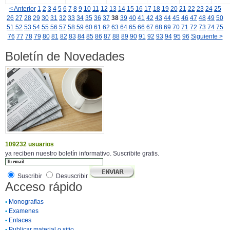
< Anterior
1
2
3
4
5
6
7
8
9
10
11
12
13
14
15
16
17
18
19
20
21
22
23
24
25
26
27
28
29
30
31
32
33
34
35
36
37
38
39
40
41
42
43
44
45
46
47
48
49
50
51
52
53
54
55
56
57
58
59
60
61
62
63
64
65
66
67
68
69
70
71
72
73
74
75
76
77
78
79
80
81
82
83
84
85
86
87
88
89
90
91
92
93
94
95
96
Siguiente >
Boletín de Novedades
109232 usuarios
ya reciben nuestro boletín informativo. Suscribite gratis.
Suscribir
Desuscribir
Acceso rápido
•
Monografias
•
Examenes
•
Enlaces
•
Publicar material o sitio