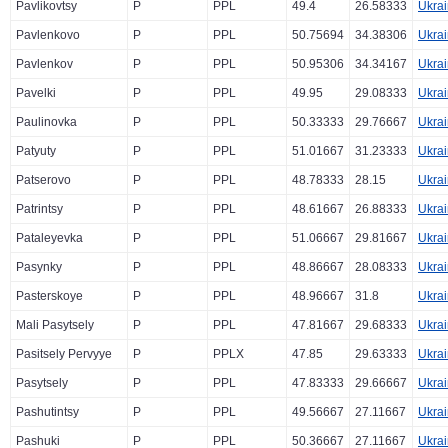
Pavlikovtsy
P
PPL
49.4
26.58333
Ukra
Pavlenkovo
P
PPL
50.75694
34.38306
Ukra
Pavlenkov
P
PPL
50.95306
34.34167
Ukra
Pavelki
P
PPL
49.95
29.08333
Ukra
Paulinovka
P
PPL
50.33333
29.76667
Ukra
Patyuty
P
PPL
51.01667
31.23333
Ukra
Patserovo
P
PPL
48.78333
28.15
Ukra
Patrintsy
P
PPL
48.61667
26.88333
Ukra
Pataleyevka
P
PPL
51.06667
29.81667
Ukra
Pasynky
P
PPL
48.86667
28.08333
Ukra
Pasterskoye
P
PPL
48.96667
31.8
Ukra
Mali Pasytsely
P
PPL
47.81667
29.68333
Ukra
Pasitsely Pervyye
P
PPLX
47.85
29.63333
Ukra
Pasytsely
P
PPL
47.83333
29.66667
Ukra
Pashutintsy
P
PPL
49.56667
27.11667
Ukra
Pashuki
P
PPL
50.36667
27.11667
Ukra