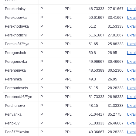
Pershe
Perekorintsy
P
PPL
48.73333
27.61667
Ukra
Perekopovka
P
PPL
50.61667
33.41667
Ukra
Perekhodovka
P
PPL
51.2
31.53333
Ukra
Perekhodichi
P
PPL
51.61667
27.01667
Ukra
Perekalâ€™ya
P
PPL
51.65
25.88333
Ukra
Peregorshch
P
PPL
50.8
28.95
Ukra
Peregonovka
P
PPL
49.96667
30.46667
Ukra
Perehonivka
P
PPL
48.53389
30.52306
Ukra
Perehinka
P
PPL
49.3
26.95
Ukra
Perebudovets
P
PPL
51.15
28.28333
Ukra
Perebrodâ€™ye
P
PPL
51.73333
26.98333
Ukra
Perchunovo
P
PPL
48.15
31.33333
Ukra
Penyanka
P
PPL
51.04417
35.2775
Ukra
Penpkuv
P
PPL
51.03333
26.46667
Ukra
Penâ€™kovka
P
PPL
49.36667
28.28333
Ukra