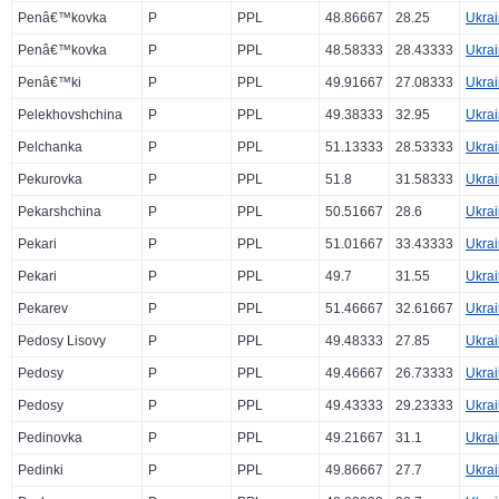
Penâ€™kovka
P
PPL
48.86667
28.25
Ukra
Penâ€™kovka
P
PPL
48.58333
28.43333
Ukra
Penâ€™ki
P
PPL
49.91667
27.08333
Ukra
Pelekhovshchina
P
PPL
49.38333
32.95
Ukra
Pelchanka
P
PPL
51.13333
28.53333
Ukra
Pekurovka
P
PPL
51.8
31.58333
Ukra
Pekarshchina
P
PPL
50.51667
28.6
Ukra
Pekari
P
PPL
51.01667
33.43333
Ukra
Pekari
P
PPL
49.7
31.55
Ukra
Pekarev
P
PPL
51.46667
32.61667
Ukra
Pedosy Lisovy
P
PPL
49.48333
27.85
Ukra
Pedosy
P
PPL
49.46667
26.73333
Ukra
Pedosy
P
PPL
49.43333
29.23333
Ukra
Pedinovka
P
PPL
49.21667
31.1
Ukra
Pedinki
P
PPL
49.86667
27.7
Ukra