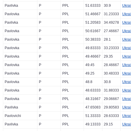
Pavlivka
P
PPL
51.63333
30.9
Ukra
Pavlovka
P
PPL
51.46667
31.23333
Ukra
Pavlivka
P
PPL
51.20583
34.49278
Ukra
Pavlovka
P
PPL
50.61667
27.46667
Ukra
Pavlovka
P
PPL
50.38333
28.1
Ukra
Pavlovka
P
PPL
49.83333
33.23333
Ukra
Pavlovka
P
PPL
49.46667
29.35
Ukra
Pavlovka
P
PPL
49.45
28.46667
Ukra
Pavlovka
P
PPL
49.25
30.48333
Ukra
Pavlovka
P
PPL
48.8
30.8
Ukra
Pavlovka
P
PPL
48.63333
31.88333
Ukra
Pavlovka
P
PPL
48.31667
29.06667
Ukra
Pavlivka
P
PPL
47.65083
29.80583
Ukra
Pavlovichi
P
PPL
51.33333
28.63333
Ukra
Pavlivka
P
PPL
49.13333
29.15
Ukra