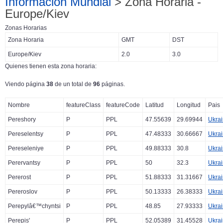
Información Mundial
> Zona Horaria -
Europe/Kiev
Zonas Horarias
Zona Horaria
GMT
DST
Europe/Kiev
2.0
3.0
Quienes tienen esta zona horaria:
Viendo página
38
de un total de
96
páginas.
Nombre
featureClass
featureCode
Latitud
Longitud
Pais
Pereshory
P
PPL
47.55639
29.69944
Ukra
Pereselentsy
P
PPL
47.48333
30.66667
Ukra
Pereseleniye
P
PPL
49.88333
30.8
Ukra
Perervantsy
P
PPL
50
32.3
Ukra
Pererost
P
PPL
51.88333
31.31667
Ukra
Pereroslov
P
PPL
50.13333
26.38333
Ukra
Perepylâ€™chyntsi
P
PPL
48.85
27.93333
Ukra
Perepis'
P
PPL
52.05389
31.45528
Ukra