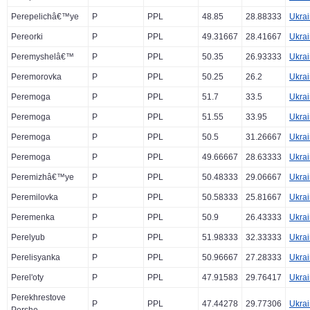
Perepelichâ€™ye
P
PPL
48.85
28.88333
Ukra
Pereorki
P
PPL
49.31667
28.41667
Ukra
Peremyshelâ€™
P
PPL
50.35
26.93333
Ukra
Peremorovka
P
PPL
50.25
26.2
Ukra
Peremoga
P
PPL
51.7
33.5
Ukra
Peremoga
P
PPL
51.55
33.95
Ukra
Peremoga
P
PPL
50.5
31.26667
Ukra
Peremoga
P
PPL
49.66667
28.63333
Ukra
Peremizhâ€™ye
P
PPL
50.48333
29.06667
Ukra
Peremilovka
P
PPL
50.58333
25.81667
Ukra
Peremenka
P
PPL
50.9
26.43333
Ukra
Perelyub
P
PPL
51.98333
32.33333
Ukra
Perelisyanka
P
PPL
50.96667
27.28333
Ukra
Perel'oty
P
PPL
47.91583
29.76417
Ukra
Perekhrestove
P
PPL
47.44278
29.77306
Ukra