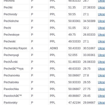
Pechora
P
PPL
48.83333
28.7
Ukra
Pechki
P
PPL
51.35
27.38333
Ukra
Pechivody
P
PPL
50.55
27.1
Ukra
Pechishche
P
PPL
50.83361
34.50389
Ukra
Pechi
P
PPL
51.05
32.2
Ukra
Pecheskoye
P
PPL
49.75
26.83333
Ukra
Pecheski
P
PPL
49.53333
27.1
Ukra
Pecherskiy Rayon
A
ADM3
50.43333
30.51667
Ukra
Pechenyugi
P
PPL
52.055
33.00361
Ukra
PechÃ«nki
P
PPL
51.48333
26.08333
Ukra
Pechelâ€™nya
P
PPL
48.63333
29.75
Ukra
Pechanovka
P
PPL
50.06667
27.8
Ukra
Pechalovka
P
PPL
50.93333
26.55
Ukra
Pavolochka
P
PPL
50.06667
27.75
Ukra
Pavolochâ€™
P
PPL
49.86667
29.45
Ukra
Pavlovskiy
P
PPL
47.42194
29.84667
Ukra