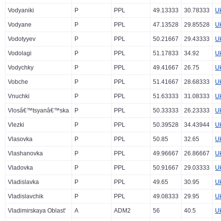
Vodyaniki
P
PPL
49.13333
30.78333
U
Vodyane
P
PPL
47.13528
29.85528
U
Vodotyyev
P
PPL
50.21667
29.43333
U
Vodolagi
P
PPL
51.17833
34.92
U
Vodychky
P
PPL
49.41667
26.75
U
Vobche
P
PPL
51.41667
28.68333
U
Vnuchki
P
PPL
51.63333
31.08333
U
Vlosâ€™tsyanâ€™ska
P
PPL
50.33333
26.23333
U
Vlezki
P
PPL
50.39528
34.43944
U
Vlasovka
P
PPL
50.85
32.65
U
Vlashanovka
P
PPL
49.96667
26.86667
U
Vladovka
P
PPL
50.91667
29.03333
U
Vladislavka
P
PPL
49.65
30.95
U
Vladislavchik
P
PPL
49.08333
29.95
U
Vladimirskaya Oblast'
A
ADM2
56
40.5
U