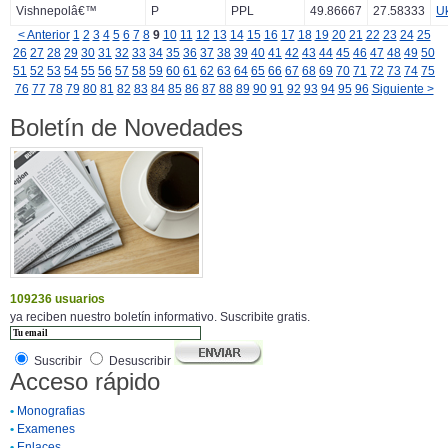
Vishnepolâ€™
P
PPL
49.86667
27.58333
U
< Anterior
1
2
3
4
5
6
7
8
9
10
11
12
13
14
15
16
17
18
19
20
21
22
23
24
25
26
27
28
29
30
31
32
33
34
35
36
37
38
39
40
41
42
43
44
45
46
47
48
49
50
51
52
53
54
55
56
57
58
59
60
61
62
63
64
65
66
67
68
69
70
71
72
73
74
75
76
77
78
79
80
81
82
83
84
85
86
87
88
89
90
91
92
93
94
95
96
Siguiente >
Boletín de Novedades
109236 usuarios
ya reciben nuestro boletín informativo. Suscribite gratis.
Suscribir
Desuscribir
Acceso rápido
•
Monografias
•
Examenes
•
Enlaces