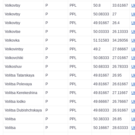
Volkovtsy
P
PPL
50.8
33.61667
U
Volkovtsy
P
PPL
50.08333
27
U
Volkovtsy
P
PPL
49.91667
26.4
U
Volkovtse
P
PPL
50.03333
26.13333
U
Volkovka
P
PPL
51.51583
34.26056
U
Volkovintsy
P
PPL
49.2
27.66667
U
Volkovchiki
P
PPL
50.08333
27.01667
U
Volkoshuv
P
PPL
50.68333
26.78333
U
Volitsa Tatarskaya
P
PPL
49.81667
26.95
U
Volitsa Polevaya
P
PPL
49.81667
26.61667
U
Volitsa Kerekeshina
P
PPL
49.81667
27.11667
U
Volitsa Iodko
P
PPL
49.66667
26.76667
U
Volitsa Dubishchskaya
P
PPL
49.68333
26.91667
U
Volitsa
P
PPL
50.38333
26.85
U
Volitsa
P
PPL
50.16667
28.63333
U