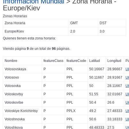
Información Mundial
> Zona Horaria -
Europe/Kiev
Zonas Horarias
Zona Horaria
GMT
DST
Europe/Kiev
2.0
3.0
Quienes tienen esta zona horaria:
Viendo página
9
de un total de
96
páginas.
Nombre
featureClass
featureCode
Latitud
Longitud
Pa
Volosovskaya
P
PPL
50.16667
28.96667
U
Volosovo
P
PPL
50.11667
28.91667
U
Volosovka
P
PPL
50
28.11667
U
Voloskovtsy
P
PPL
51.55
32.01667
U
Voloskovtse
P
PPL
50.4
26.6
U
Voloskiye Korichintsy
P
PPLX
49.2
27.48333
U
Voloshnovka
P
PPL
50.6
33.18333
U
Voloshkova
P
PPL
48.48333
27.5
U