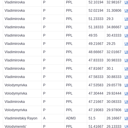
Vladimirovka
P
PPL
52.10194
32.98167
U
Vladimirovka
P
PPL
52.02194
31.30806
U
Vladimirovka
P
PPL
51.23333
29.3
U
Vladimirovka
P
PPL
51.18333
34.86667
U
Vladimirovka
P
PPL
49.55
30.43333
U
Vladimirovka
P
PPL
49.21667
29.25
U
Vladimirovka
P
PPL
48.66667
32.01667
U
Vladimirovka
P
PPL
47.83333
30.98333
U
Vladimirovka
P
PPL
47.81667
30.1
U
Vladimirovka
P
PPL
47.58333
30.88333
U
Volodymyrivka
P
PPL
47.53583
29.65778
U
Volodymyrivka
P
PPL
47.30444
29.92444
U
Vladimirovka
P
PPL
47.21667
30.08333
U
Volodymyrivka
P
PPL
47.19083
29.97806
U
Vladimiretskiy Rayon
A
ADM3
51.5
26.16667
U
Volodymerets'
P
PPL
51.41667
26.13333
U