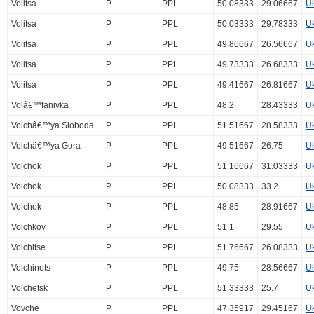
Volitsa
P
PPL
50.08333
29.06667
U
Volitsa
P
PPL
50.03333
29.78333
U
Volitsa
P
PPL
49.86667
26.56667
U
Volitsa
P
PPL
49.73333
26.68333
U
Volitsa
P
PPL
49.41667
26.81667
U
Volâ€™fanivka
P
PPL
48.2
28.43333
U
Volchâ€™ya Sloboda
P
PPL
51.51667
28.58333
U
Volchâ€™ya Gora
P
PPL
49.51667
26.75
U
Volchok
P
PPL
51.16667
31.03333
U
Volchok
P
PPL
50.08333
33.2
U
Volchok
P
PPL
48.85
28.91667
U
Volchkov
P
PPL
51.1
29.55
U
Volchitse
P
PPL
51.76667
26.08333
U
Volchinets
P
PPL
49.75
28.56667
U
Volchetsk
P
PPL
51.33333
25.7
U
Vovche
P
PPL
47.35917
29.45167
U