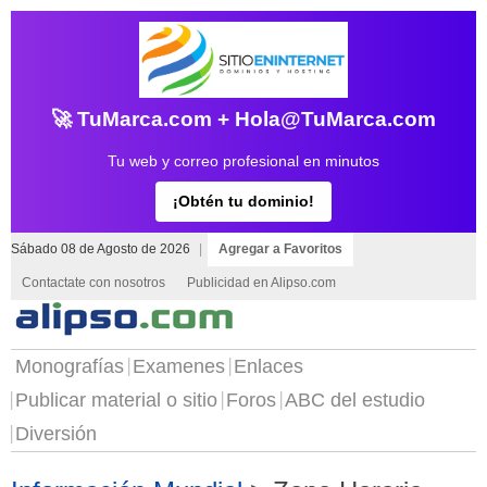
🚀 TuMarca.com + Hola@TuMarca.com
Tu web y correo profesional en minutos
¡Obtén tu dominio!
Sábado 08 de Agosto de 2026
|
Agregar a Favoritos
Contactate con nosotros
Publicidad en Alipso.com
Monografías
Examenes
Enlaces
Publicar material o sitio
Foros
ABC del estudio
Diversión