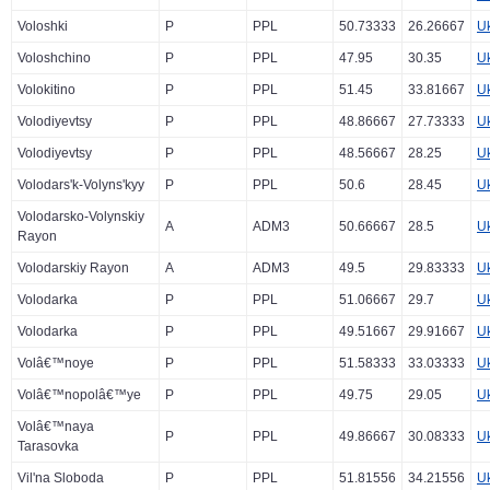
Voloshki
P
PPL
50.73333
26.26667
U
Voloshchino
P
PPL
47.95
30.35
U
Volokitino
P
PPL
51.45
33.81667
U
Volodiyevtsy
P
PPL
48.86667
27.73333
U
Volodiyevtsy
P
PPL
48.56667
28.25
U
Volodars'k-Volyns'kyy
P
PPL
50.6
28.45
U
Volodarsko-Volynskiy
A
ADM3
50.66667
28.5
U
Rayon
Volodarskiy Rayon
A
ADM3
49.5
29.83333
U
Volodarka
P
PPL
51.06667
29.7
U
Volodarka
P
PPL
49.51667
29.91667
U
Volâ€™noye
P
PPL
51.58333
33.03333
U
Volâ€™nopolâ€™ye
P
PPL
49.75
29.05
U
Volâ€™naya
P
PPL
49.86667
30.08333
U
Tarasovka
Vil'na Sloboda
P
PPL
51.81556
34.21556
U