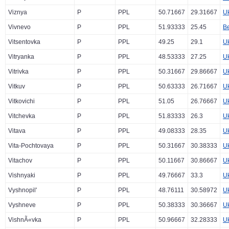
Viznya
P
PPL
50.71667
29.31667
U
Vivnevo
P
PPL
51.93333
25.45
Be
Vitsentovka
P
PPL
49.25
29.1
U
Vitryanka
P
PPL
48.53333
27.25
U
Vitrivka
P
PPL
50.31667
29.86667
U
Vitkuv
P
PPL
50.63333
26.71667
U
Vitkovichi
P
PPL
51.05
26.76667
U
Vitchevka
P
PPL
51.83333
26.3
U
Vitava
P
PPL
49.08333
28.35
U
Vita-Pochtovaya
P
PPL
50.31667
30.38333
U
Vitachov
P
PPL
50.11667
30.86667
U
Vishnyaki
P
PPL
49.76667
33.3
U
Vyshnopil'
P
PPL
48.76111
30.58972
U
Vyshneve
P
PPL
50.38333
30.36667
U
VishnÃ«vka
P
PPL
50.96667
32.28333
U