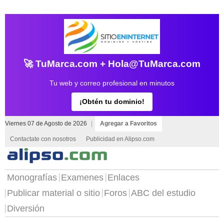
🚀 TuMarca.com + Hola@TuMarca.com
Tu web y correo profesional en minutos
¡Obtén tu dominio!
Viernes 07 de Agosto de 2026
|
Agregar a Favoritos
Contactate con nosotros
Publicidad en Alipso.com
Monografías
Examenes
Enlaces
Publicar material o sitio
Foros
ABC del estudio
Diversión