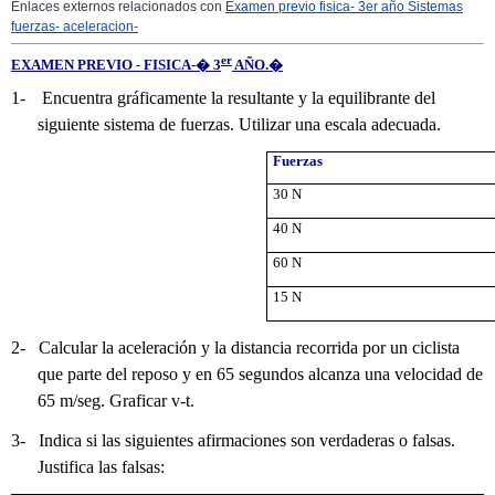
Enlaces externos relacionados con
Examen previo fisica- 3er año Sistemas
fuerzas- aceleracion-
er
EXAMEN PREVIO - FISICA-� 3
AÑO.�
1-
Encuentra gráficamente la resultante y la equilibrante del
siguiente sistema de fuerzas. Utilizar una escala adecuada.
Fuerzas
30 N
40 N
60 N
15 N
2-
Calcular la aceleración y la distancia recorrida por un ciclista
que parte del reposo y en 65 segundos alcanza una velocidad de
65 m/seg. Graficar v-t.
3-
Indica si las siguientes afirmaciones son verdaderas o falsas.
Justifica las falsas: