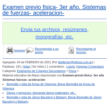
Examen previo fisica- 3er año. Sistemas
de fuerzas- aceleracion-
Envia tus archivos, resúmenes,
monografías, etc.
Recomendar a un
Recordarme el
Imprimir
amigo
recurso
Agregado: 04 de FEBRERO de 2001 (Por
fabiferser@infovia.com.ar
) |
Palabras: 191 |
Votar
| Sin Votos | 1 comentario -
Leerlo
|
Agregar Comentario
Categoría:
Exámenes de Colegios Secundarios
>
Fisica
>
Material educativo de Alipso relacionado con
Examen previo fisica- 3er año
Sistemas fuerzas- aceleracion-
Biografia y vida de Arnau de Vilanova: Breve Biografia de Arnau de
Vilanova
Danos y perjuicios: demanda danos materiales, etc..:
Biografia y vida de János Bacsányi o Batsany: Breve Biografia de János
Bacsányi o Batsany