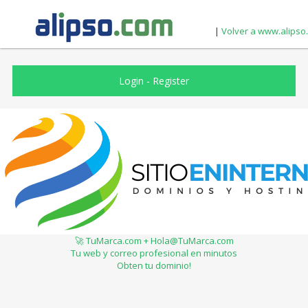
|
Volver a www.alipso
Login
-
Register
🚀 TuMarca.com + Hola@TuMarca.com
Tu web y correo profesional en minutos
Obten tu dominio!