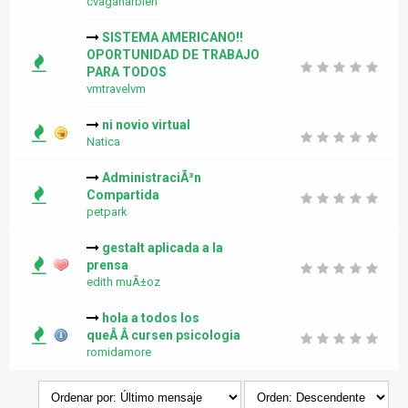
cvaganarbien
SISTEMA AMERICANO!!
OPORTUNIDAD DE TRABAJO
PARA TODOS
vmtravelvm
ni novio virtual
Natica
AdministraciÃ³n
Compartida
petpark
gestalt aplicada a la
prensa
edith muÃ±oz
hola a todos los
queÂ Â cursen psicologia
romidamore