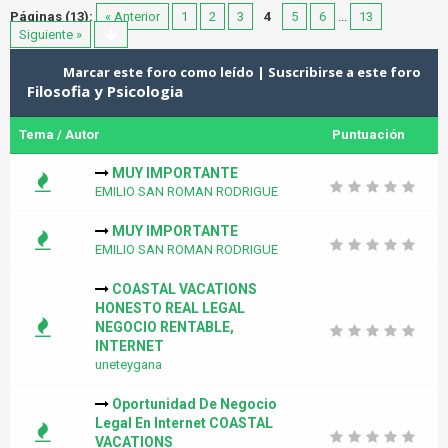
Páginas (13):
« Anterior
1
2
3
4
5
6
...
13
Siguiente »
Marcar este foro como leído
|
Suscribirse a este foro
Filosofia y Psicologia
Tema
/
Autor
Puntuación
MUY IMPORTANTE
EMILIO SAN ROMAN RODRIGUE
MUY IMPORTANTE
EMILIO SAN ROMAN RODRIGUE
COASTAL VACATIONS
HONESTO REAL LEGAL
NEGOCIO RENTABLE,
INTERNET
uneteygana
Oportunidad De Negocio
Legal En Internet COASTAL
VACATIONS