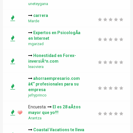
uneteygana
carrera
Marde
Expertos en PsicologÃ­a
en Internet
mgarzad
Honestidad en Forex-
inversiÃ³n.com
leaoviera
ahorraempresario.com
â€“ profesionales para su
empresa
jefryprinco
Encuesta:
El es 28 aÃ±os
mayor que yo!!!
Arantza
Coastal Vacations te lleva