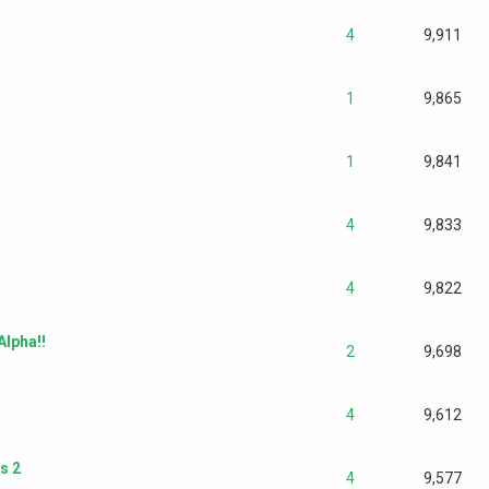
4
9,911
1
9,865
1
9,841
4
9,833
4
9,822
Alpha!!
2
9,698
4
9,612
s 2
4
9,577