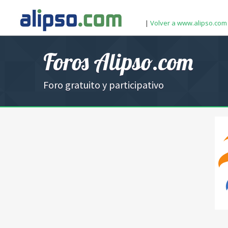
|
Volver a www.alipso.com
Foros Alipso.com
Foro gratuito y participativo