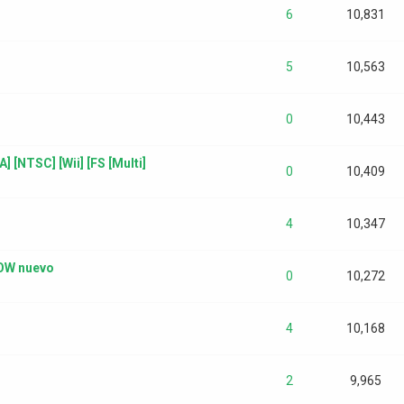
6
10,831
5
10,563
0
10,443
 [NTSC] [Wii] [FS [Multi]
0
10,409
4
10,347
WOW nuevo
0
10,272
4
10,168
2
9,965