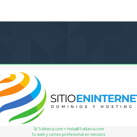
🚀 TuMarca.com + Hola@TuMarca.com
Tu web y correo profesional en minutos