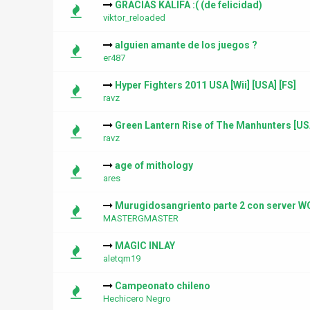
GRACIAS KALIFA :( (de felicidad)
viktor_reloaded
alguien amante de los juegos ?
er487
Hyper Fighters 2011 USA [Wii] [USA] [FS]
ravz
Green Lantern Rise of The Manhunters [USA]
ravz
age of mithology
ares
Murugidosangriento parte 2 con server 
MASTERGMASTER
MAGIC INLAY
aletqm19
Campeonato chileno
Hechicero Negro