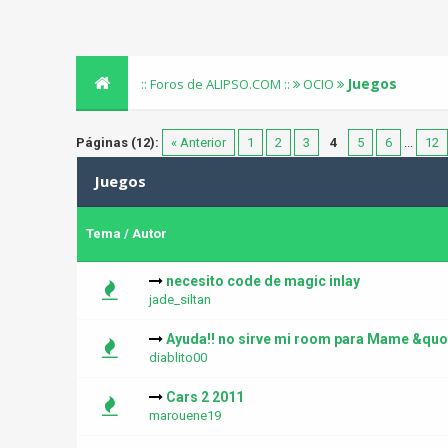
Juegos
:: Foros de ALIPSO.COM ::
OCIO
Páginas (12):
« Anterior
1
2
3
4
5
6
...
12
Juegos
Tema
/
Autor
necesito code de magic inlay
jade_siltan
Ayuda!! no sirve mi room para Mame &quo
diablito00
Cars 2 2011
marouene19