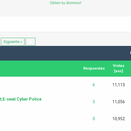
Obten tu dominio!
Siguiente »
Vistas
Respuestas
[
asc
]
6
11,113
t;E-swat Cyber Police
5
11,056
0
10,952