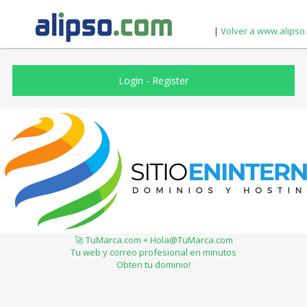
|
Volver a www.alipso
Login
-
Register
🚀 TuMarca.com + Hola@TuMarca.com
Tu web y correo profesional en minutos
Obten tu dominio!