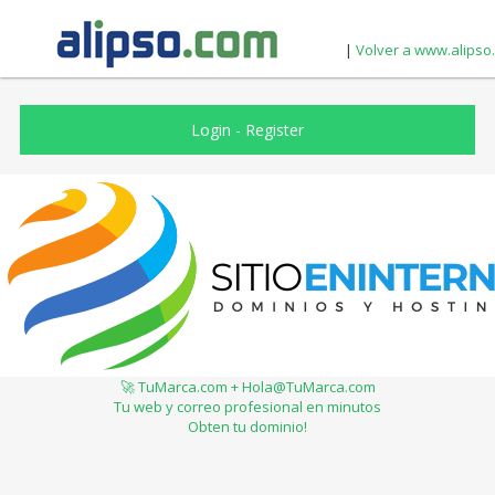
|
Volver a www.alipso
Login
-
Register
🚀 TuMarca.com + Hola@TuMarca.com
Tu web y correo profesional en minutos
Obten tu dominio!