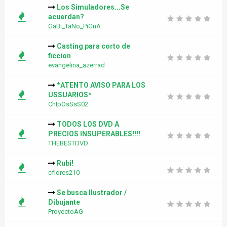
Los Simuladores...Se
acuerdan?
GaBi_TaNo_PiGnA
Casting para corto de
ficcion
evangelina_azerrad
*ATENTO AVISO PARA LOS
USSUARIOS*
ChIpOsSsS02
TODOS LOS DVD A
PRECIOS INSUPERABLES!!!!
THEBESTDVD
Rubi!
cflores210
Se busca Ilustrador /
Dibujante
ProyectoAG