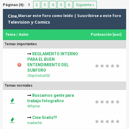
Páginas (6):
1
2
3
4
5
6
Siguiente »
Cine,
Marcar este foro como leído
|
Suscribirse a este foro
Television y Comics
Tema
/
Autor
Puntuación
[
asc
]
Temas importantes
REGLAMENTO INTERNO
PARA EL BUEN
ENTENDIMIENTO DEL
SUBFORO
ChIpOsSsS02
Temas normales
Buscamos gente para
trabajo fotografico
Whyme
Cine Gratis!!!
maiter36