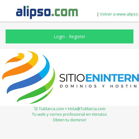
|
Volver a www.alipso
Login
-
Register
🚀 TuMarca.com + Hola@TuMarca.com
Tu web y correo profesional en minutos
Obten tu dominio!