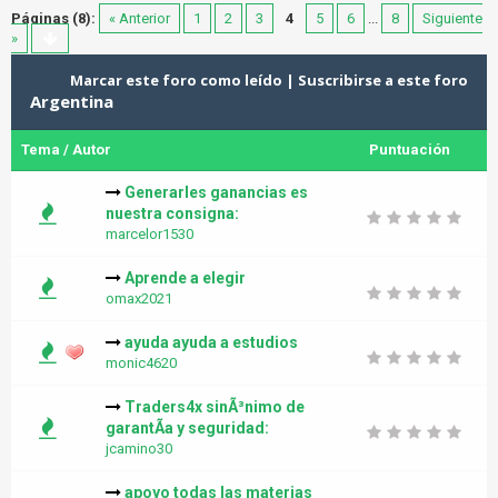
Páginas (8):
« Anterior
1
2
3
4
5
6
...
8
Siguiente
»
Marcar este foro como leído
|
Suscribirse a este foro
Argentina
Tema
/
Autor
Puntuación
Generarles ganancias es
nuestra consigna:
marcelor1530
Aprende a elegir
omax2021
ayuda ayuda a estudios
monic4620
Traders4x sinÃ³nimo de
garantÃ­a y seguridad:
jcamino30
apoyo todas las materias