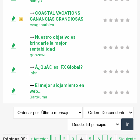
samytx
COASTAL VACATIONS
GANANCIAS GRANDIOSAS
cvaganarbien
Nuestro objetivo es
brindarle la mejor
rentabilidad
gonzawi
Â¿QuÃ© es IFX Global?
john
El mejor alojamiento en
web...
BartKuma
Páginas (8):
« Anterior
1
2
3
4
5
6
...
8
Siguiente