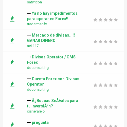
satyricon
Ya no hay impedimentos
para operar en Forex!!
tradermanfx
Mercado de divisas...!!
GANAR DINERO
neil117
Divisas Operator / CMS
Forex
doconsulting
Cuenta Forex con Divisas
Operator
doconsulting
Â¿Buscas SeÃ±ales para
tu InversiÃ³n?
cisneralejo
pregunta