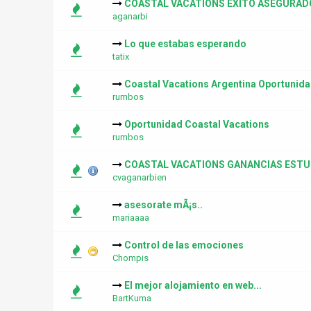
COASTAL VACATIONS EXITO ASEGURAD
aganarbi
Lo que estabas esperando
tatix
Coastal Vacations Argentina Oportunid
rumbos
Oportunidad Coastal Vacations
rumbos
COASTAL VACATIONS GANANCIAS EST
cvaganarbien
asesorate mÃ¡s..
mariaaaa
Control de las emociones
Chompis
El mejor alojamiento en web...
BartKuma