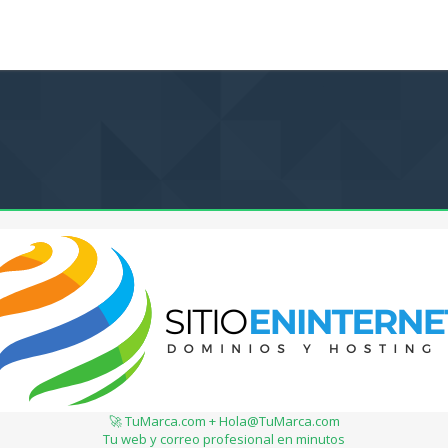
🚀 TuMarca.com + Hola@TuMarca.com
Tu web y correo profesional en minutos