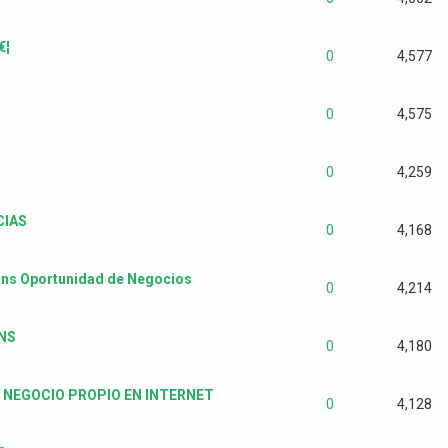
€¦
0
4,577
0
4,575
0
4,259
CIAS
0
4,168
ions Oportunidad de Negocios
0
4,214
NS
0
4,180
 NEGOCIO PROPIO EN INTERNET
0
4,128