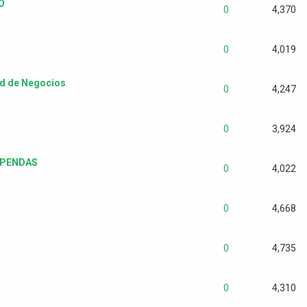
O
0
4,370
0
4,019
ad de Negocios
0
4,247
0
3,924
UPENDAS
0
4,022
0
4,668
0
4,735
0
4,310