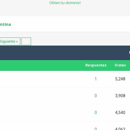
Obten tu dominio!
ntina
Siguiente »
Respuestas
Vistas
1
5,248
0
3,908
0
4,540
0
4,062