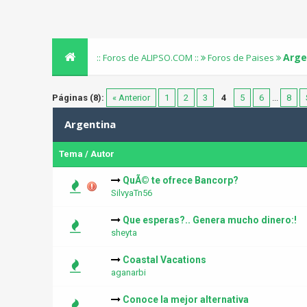
Arge
:: Foros de ALIPSO.COM ::
Foros de Paises
Páginas (8):
« Anterior
1
2
3
4
5
6
...
8
Argentina
Tema
/
Autor
QuÃ© te ofrece Bancorp?
SilvyaTn56
Que esperas?.. Genera mucho dinero:!
sheyta
Coastal Vacations
aganarbi
Conoce la mejor alternativa