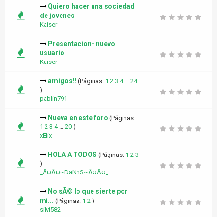
Quiero hacer una sociedad
de jovenes
Kaiser
Presentacion- nuevo
usuario
Kaiser
amigos!!
(Páginas:
1
2
3
4
...
24
)
pablin791
Nueva en este foro
(Páginas:
1
2
3
4
...
20
)
xElix
HOLA A TODOS
(Páginas:
1
2
3
)
_Â¤Â¤~DaNnS~Â¤Â¤_
No sÃ© lo que siente por
mi...
(Páginas:
1
2
)
silvi582