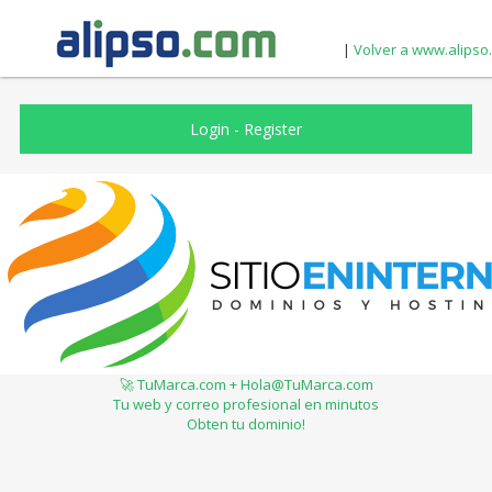
|
Volver a www.alipso
Login
-
Register
🚀 TuMarca.com + Hola@TuMarca.com
Tu web y correo profesional en minutos
Obten tu dominio!