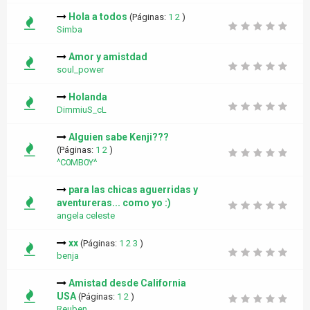
Hola a todos
(Páginas:
1
2
)
Simba
Amor y amistdad
soul_power
Holanda
DimmiuS_cL
Alguien sabe Kenji???
(Páginas:
1
2
)
^C0MB0Y^
para las chicas aguerridas y
aventureras... como yo :)
angela celeste
xx
(Páginas:
1
2
3
)
benja
Amistad desde California
USA
(Páginas:
1
2
)
Reuben