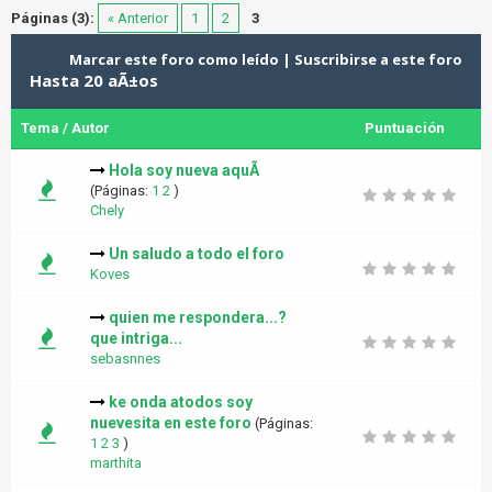
Páginas (3):
« Anterior
1
2
3
Marcar este foro como leído
|
Suscribirse a este foro
Hasta 20 aÃ±os
Tema
/
Autor
Puntuación
Hola soy nueva aquÃ­
(Páginas:
1
2
)
Chely
Un saludo a todo el foro
Koves
quien me respondera...?
que intriga...
sebasnnes
ke onda atodos soy
nuevesita en este foro
(Páginas:
1
2
3
)
marthita